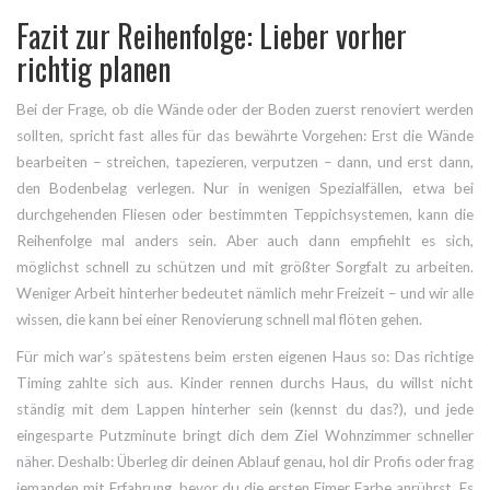
Fazit zur Reihenfolge: Lieber vorher
richtig planen
Bei der Frage, ob die Wände oder der Boden zuerst renoviert werden
sollten, spricht fast alles für das bewährte Vorgehen: Erst die Wände
bearbeiten – streichen, tapezieren, verputzen – dann, und erst dann,
den Bodenbelag verlegen. Nur in wenigen Spezialfällen, etwa bei
durchgehenden Fliesen oder bestimmten Teppichsystemen, kann die
Reihenfolge mal anders sein. Aber auch dann empfiehlt es sich,
möglichst schnell zu schützen und mit größter Sorgfalt zu arbeiten.
Weniger Arbeit hinterher bedeutet nämlich mehr Freizeit – und wir alle
wissen, die kann bei einer Renovierung schnell mal flöten gehen.
Für mich war’s spätestens beim ersten eigenen Haus so: Das richtige
Timing zahlte sich aus. Kinder rennen durchs Haus, du willst nicht
ständig mit dem Lappen hinterher sein (kennst du das?), und jede
eingesparte Putzminute bringt dich dem Ziel Wohnzimmer schneller
näher. Deshalb: Überleg dir deinen Ablauf genau, hol dir Profis oder frag
jemanden mit Erfahrung, bevor du die ersten Eimer Farbe anrührst. Es