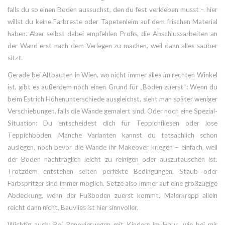
falls du so einen Boden aussuchst, den du fest verkleben musst – hier
willst du keine Farbreste oder Tapetenleim auf dem frischen Material
haben. Aber selbst dabei empfehlen Profis, die Abschlussarbeiten an
der Wand erst nach dem Verlegen zu machen, weil dann alles sauber
sitzt.
Gerade bei Altbauten in Wien, wo nicht immer alles im rechten Winkel
ist, gibt es außerdem noch einen Grund für „Boden zuerst“: Wenn du
beim Estrich Höhenunterschiede ausgleichst, sieht man später weniger
Verschiebungen, falls die Wände gemalert sind. Oder noch eine Spezial-
Situation: Du entscheidest dich für Teppichfliesen oder lose
Teppichböden. Manche Varianten kannst du tatsächlich schon
auslegen, noch bevor die Wände ihr Makeover kriegen – einfach, weil
der Boden nachträglich leicht zu reinigen oder auszutauschen ist.
Trotzdem entstehen selten perfekte Bedingungen, Staub oder
Farbspritzer sind immer möglich. Setze also immer auf eine großzügige
Abdeckung, wenn der Fußboden zuerst kommt. Malerkrepp allein
reicht dann nicht, Bauvlies ist hier sinnvoller.
Wichtig auch: Bei Renovierungen mit Kindern im Haus, wie bei mir