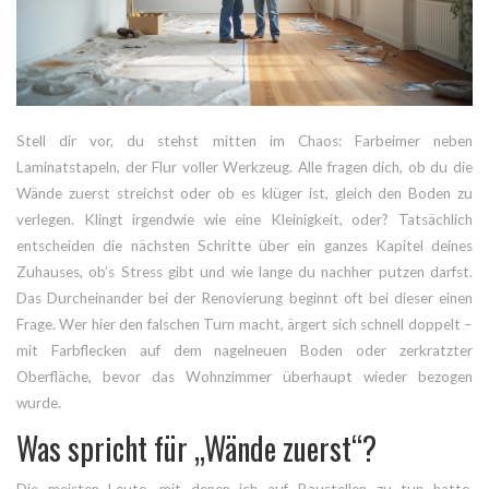
Stell dir vor, du stehst mitten im Chaos: Farbeimer neben
Laminatstapeln, der Flur voller Werkzeug. Alle fragen dich, ob du die
Wände zuerst streichst oder ob es klüger ist, gleich den Boden zu
verlegen. Klingt irgendwie wie eine Kleinigkeit, oder? Tatsächlich
entscheiden die nächsten Schritte über ein ganzes Kapitel deines
Zuhauses, ob’s Stress gibt und wie lange du nachher putzen darfst.
Das Durcheinander bei der Renovierung beginnt oft bei dieser einen
Frage. Wer hier den falschen Turn macht, ärgert sich schnell doppelt –
mit Farbflecken auf dem nagelneuen Boden oder zerkratzter
Oberfläche, bevor das Wohnzimmer überhaupt wieder bezogen
wurde.
Was spricht für „Wände zuerst“?
Die meisten Leute, mit denen ich auf Baustellen zu tun hatte,