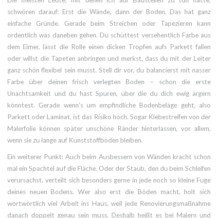
schwören darauf: Erst die Wände, dann der Boden. Das hat ganz
einfache Gründe. Gerade beim Streichen oder Tapezieren kann
ordentlich was daneben gehen. Du schüttest versehentlich Farbe aus
dem Eimer, lässt die Rolle einen dicken Tropfen aufs Parkett fallen
oder willst die Tapeten anbringen und merkst, dass du mit der Leiter
ganz schön flexibel sein musst. Stell dir vor, du balancierst mit nasser
Farbe über deinen frisch verlegten Boden – schon die erste
Unachtsamkeit und du hast Spuren, über die du dich ewig ärgern
könntest. Gerade wenn’s um empfindliche Bodenbeläge geht, also
Parkett oder Laminat, ist das Risiko hoch. Sogar Klebestreifen von der
Malerfolie können später unschöne Ränder hinterlassen, vor allem,
wenn sie zu lange auf Kunststoffböden bleiben.
Ein weiterer Punkt: Auch beim Ausbessern von Wänden kracht schon
mal ein Spachtel auf die Fläche. Oder der Staub, den du beim Schleifen
verursachst, verteilt sich besonders gerne in jede noch so kleine Fuge
deines neuen Bodens. Wer also erst die Böden macht, holt sich
wortwörtlich viel Arbeit ins Haus, weil jede Renovierungsmaßnahme
danach doppelt genau sein muss. Deshalb heißt es bei Malern und