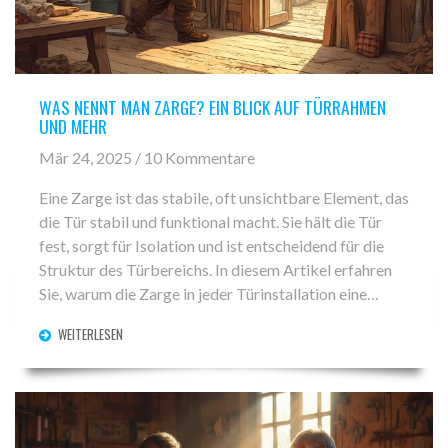
WAS NENNT MAN ZARGE? EIN BLICK AUF TÜRRAHMEN
UND MEHR
Mär 24, 2025 / 10 Kommentare
Eine Zarge ist das stabile, oft unsichtbare Element, das
die Tür stabil und funktional macht. Sie hält die Tür
fest, sorgt für Isolation und ist entscheidend für die
Struktur des Türbereichs. In diesem Artikel erfahren
Sie, warum die Zarge in jeder Türinstallation eine
vorrangige Rolle spielt, welche Materialien dafür
WEITERLESEN
verwendet werden und worauf man bei der Auswahl
achten sollte. Außerdem erhalten Sie hilfreiche Tipps
zur Pflege und zum Austausch von Zargen.