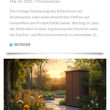
Mär 16, 2025 / 9 Kommentare
Die richtige Platzierung des Bildschirms am
Arbeitsplatz kann einen erheblichen Einfluss auf
Gesundheit und Produktivität haben. Wichtig ist, dass
der Bildschirm in einer ergonomischen Position steht,
um Nacken- und Rückenschmerzen zu vermeiden. Ein
gut gestalteter Arbeitsplatz mit Stauraum hilft dabei,
WEITERLESEN
Ordnung zu halten und die ideale Position für den
Bildschirm zu finden. Zudem können einfache
Anpassungen an der Sitzhaltung und der
Bildschirmhöhe den Arbeitskomfort erheblich
steigern. In diesem Artikel werden praktische Tipps
zur Bildschirmplatzierung und zum
Arbeitsplatzdesign vorgestellt.