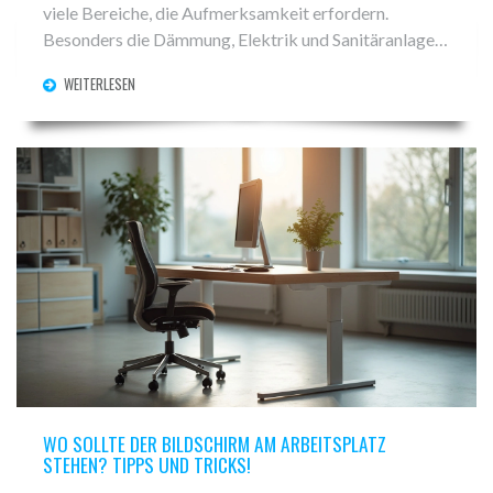
viele Bereiche, die Aufmerksamkeit erfordern.
Besonders die Dämmung, Elektrik und Sanitäranlagen
sind alte Problemzonen. Tipps zur Priorisierung der
WEITERLESEN
Arbeiten sind unerlässlich, um kosteneffizient zu
bleiben.
WO SOLLTE DER BILDSCHIRM AM ARBEITSPLATZ
STEHEN? TIPPS UND TRICKS!