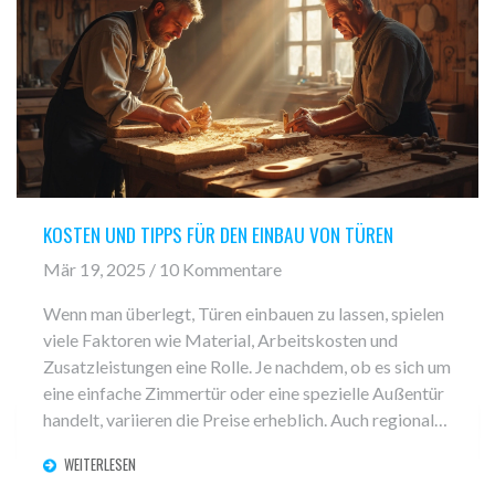
KOSTEN UND TIPPS FÜR DEN EINBAU VON TÜREN
Mär 19, 2025 / 10 Kommentare
Wenn man überlegt, Türen einbauen zu lassen, spielen
viele Faktoren wie Material, Arbeitskosten und
Zusatzleistungen eine Rolle. Je nachdem, ob es sich um
eine einfache Zimmertür oder eine spezielle Außentür
handelt, variieren die Preise erheblich. Auch regionale
Unterschiede und die Wahl zwischen einem
WEITERLESEN
professionellen Handwerker und Do-it-yourself