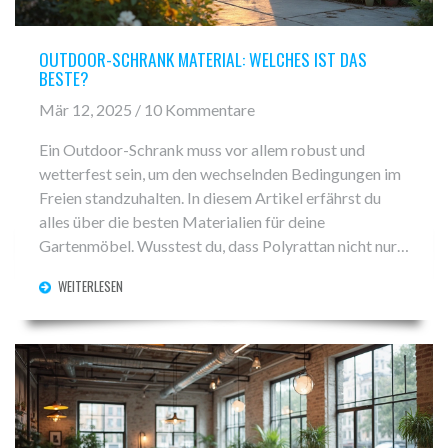
OUTDOOR-SCHRANK MATERIAL: WELCHES IST DAS
BESTE?
Mär 12, 2025 / 10 Kommentare
Ein Outdoor-Schrank muss vor allem robust und
wetterfest sein, um den wechselnden Bedingungen im
Freien standzuhalten. In diesem Artikel erfährst du
alles über die besten Materialien für deine
Gartenmöbel. Wusstest du, dass Polyrattan nicht nur
stylisch, sondern auch extrem pflegeleicht ist? Hier
WEITERLESEN
bekommst du wertvolle Tipps, welcher Werkstoff
sich am besten eignet und worauf du beim Kauf achten
solltest. Lerne mehr über die Vorteile von Holz, Metall
und innovativen Kunststoffen.