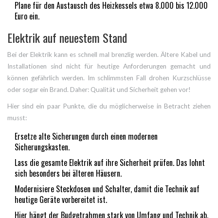
Plane für den Austausch des Heizkessels etwa 8.000 bis 12.000
Euro ein.
Elektrik auf neuestem Stand
Bei der Elektrik kann es schnell mal brenzlig werden. Ältere Kabel und
Installationen sind nicht für heutige Anforderungen gemacht und
können gefährlich werden. Im schlimmsten Fall drohen Kurzschlüsse
oder sogar ein Brand. Daher: Qualität und Sicherheit gehen vor!
Hier sind ein paar Punkte, die du möglicherweise in Betracht ziehen
musst:
Ersetze alte Sicherungen durch einen modernen
Sicherungskasten.
Lass die gesamte Elektrik auf ihre Sicherheit prüfen. Das lohnt
sich besonders bei älteren Häusern.
Modernisiere Steckdosen und Schalter, damit die Technik auf
heutige Geräte vorbereitet ist.
Hier hängt der Budgetrahmen stark von Umfang und Technik ab,