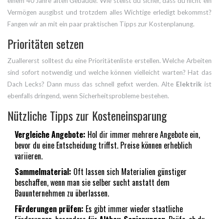
einem 40 Jahre alten Gebäude. Wie stellst du sicher, dass du nicht ein
Vermögen ausgibst und trotzdem alles Wichtige erledigt bekommst?
Fangen wir an mit ein paar praktischen Tipps zur Kostenplanung.
Prioritäten setzen
Zuallererst solltest du eine Prioritätenliste erstellen. Welche Arbeiten
sind sofort notwendig und welche können vielleicht warten? Hat das
Dach Lecks? Dann muss das schnell gefixt werden. Alte
Elektrik
ist
ebenfalls dringend, wenn Sicherheitsprobleme bestehen.
Nützliche Tipps zur Kosteneinsparung
Vergleiche Angebote:
Hol dir immer mehrere Angebote ein,
bevor du eine Entscheidung triffst. Preise können erheblich
variieren.
Sammelmaterial:
Oft lassen sich Materialien günstiger
beschaffen, wenn man sie selber sucht anstatt dem
Bauunternehmen zu überlassen.
Förderungen prüfen:
Es gibt immer wieder staatliche