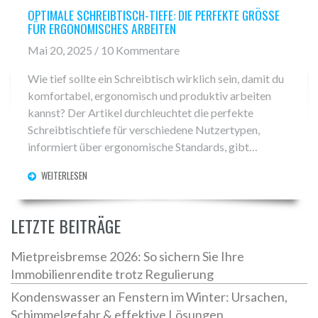
OPTIMALE SCHREIBTISCH-TIEFE: DIE PERFEKTE GRÖSSE F
ÜR ERGONOMISCHES ARBEITEN
Mai 20, 2025 / 10 Kommentare
Wie tief sollte ein Schreibtisch wirklich sein, damit du
komfortabel, ergonomisch und produktiv arbeiten
kannst? Der Artikel durchleuchtet die perfekte
Schreibtischtiefe für verschiedene Nutzertypen,
informiert über ergonomische Standards, gibt
praxisnahe Tipps zur Auswahl und warnt vor typischen
WEITERLESEN
Fehlern. Praktische Tabellen und Vergleiche helfen, die
optimale Lösung für Zuhause oder das Büro zu finden.
Leser erfahren alles, was sie rund ums Thema
LETZTE BEITRÄGE
Schreibtisch-Tiefe wissen müssen.
Mietpreisbremse 2026: So sichern Sie Ihre
Immobilienrendite trotz Regulierung
Kondenswasser an Fenstern im Winter: Ursachen,
Schimmelgefahr & effektive Lösungen