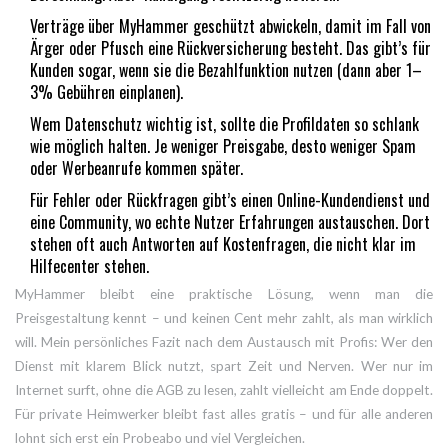
Verträge über MyHammer geschützt abwickeln, damit im Fall von
Ärger oder Pfusch eine Rückversicherung besteht. Das gibt’s für
Kunden sogar, wenn sie die Bezahlfunktion nutzen (dann aber 1–
3% Gebühren einplanen).
Wem Datenschutz wichtig ist, sollte die Profildaten so schlank
wie möglich halten. Je weniger Preisgabe, desto weniger Spam
oder Werbeanrufe kommen später.
Für Fehler oder Rückfragen gibt’s einen Online-Kundendienst und
eine Community, wo echte Nutzer Erfahrungen austauschen. Dort
stehen oft auch Antworten auf Kostenfragen, die nicht klar im
Hilfecenter stehen.
MyHammer bleibt eine praktische Lösung, wenn man die
Preisgestaltung kennt – und keinen Cent mehr zahlt, als man wirklich
will. Mein persönliches Fazit nach dem Austausch mit Profis: Wer den
Dienst mit klarem Blick nutzt, spart Zeit und Nerven. Wer nur im
Internet surft, ohne die AGB zu lesen, zahlt vielleicht am Ende doppelt.
Für private Heimwerker bleibt fast alles gratis – und für alle anderen
lohnt sich erst ein Probeabo und viel Vergleichen.