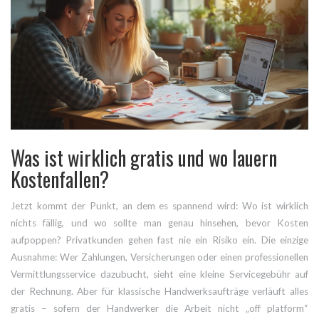
Was ist wirklich gratis und wo lauern
Kostenfallen?
Jetzt kommt der Punkt, an dem es spannend wird: Wo ist wirklich
nichts fällig, und wo sollte man genau hinsehen, bevor Kosten
aufpoppen? Privatkunden gehen fast nie ein Risiko ein. Die einzige
Ausnahme: Wer Zahlungen, Versicherungen oder einen professionellen
Vermittlungsservice dazubucht, sieht eine kleine Servicegebühr auf
der Rechnung. Aber für klassische Handwerksaufträge verläuft alles
gratis – sofern der Handwerker die Arbeit nicht „off platform“