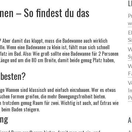
L
en – So findest du das
P
w
E
S
? Aber damit das klappt, muss die Badewanne auch wirklich
le. Wenn eine Badewanne zu klein ist, fühlt man sich schnell
W
 Platz im Bad. Also: Wie groß sollte eine Badewanne für 2 Personen
S
änge und um die 80 cm Breite, damit beide genug Platz haben,
W
 besten?
F
V
ige Wannen sind klassisch und einfach einzubauen. Wer es etwas
I
chen Formen greifen, die mehr Bewegungsfreiheit bieten.
P
n trotzdem genug Raum für zwei. Wichtig ist auch, auf Extras wie
 beim Baden steigern.
ung
A