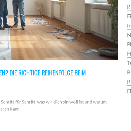
R
F
I
N
P
H
T
N? DIE RICHTIGE REIHENFOLGE BEIM
B
R
F
hritt für Schritt, was wirklich sinnvoll ist und warum
paren kann.