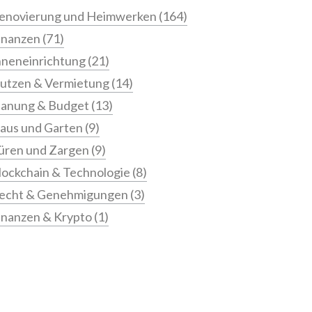
enovierung und Heimwerken
(164)
inanzen
(71)
nneneinrichtung
(21)
utzen & Vermietung
(14)
lanung & Budget
(13)
aus und Garten
(9)
üren und Zargen
(9)
lockchain & Technologie
(8)
echt & Genehmigungen
(3)
inanzen & Krypto
(1)