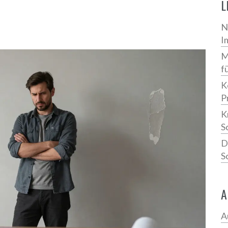
L
N
I
M
f
K
P
K
S
D
S
A
A