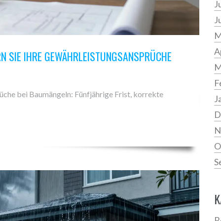
J
J
M
A
RN SIE IHRE GEWÄHRLEISTUNGSANSPRÜCHE
M
F
üche bei Baumängeln: Fünfjährige Frist, korrekte
J
D
N
O
S
K
R