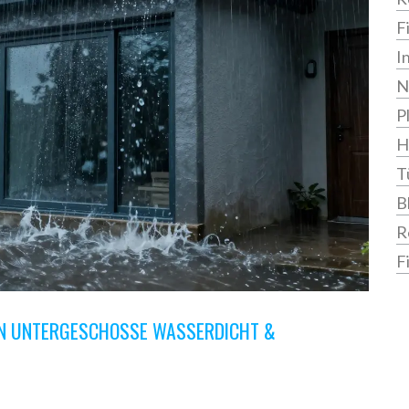
F
I
N
P
H
T
B
R
F
EN UNTERGESCHOSSE WASSERDICHT &