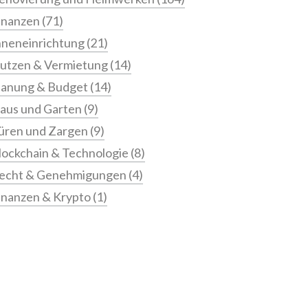
inanzen
(71)
nneneinrichtung
(21)
utzen & Vermietung
(14)
lanung & Budget
(14)
aus und Garten
(9)
üren und Zargen
(9)
lockchain & Technologie
(8)
echt & Genehmigungen
(4)
inanzen & Krypto
(1)