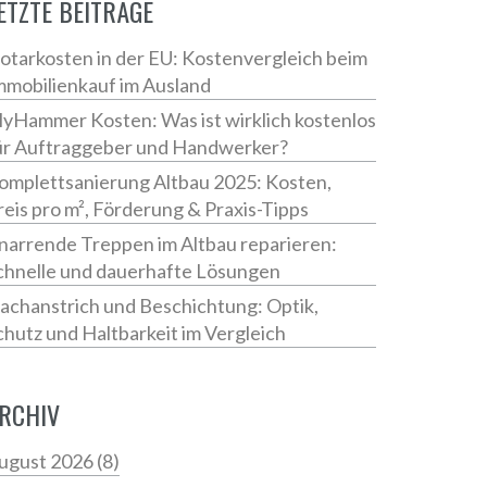
ETZTE BEITRÄGE
otarkosten in der EU: Kostenvergleich beim
mmobilienkauf im Ausland
yHammer Kosten: Was ist wirklich kostenlos
ür Auftraggeber und Handwerker?
omplettsanierung Altbau 2025: Kosten,
reis pro m², Förderung & Praxis-Tipps
narrende Treppen im Altbau reparieren:
chnelle und dauerhafte Lösungen
achanstrich und Beschichtung: Optik,
chutz und Haltbarkeit im Vergleich
RCHIV
ugust 2026
(8)