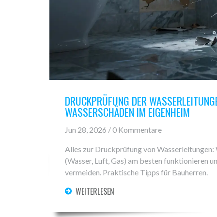
DRUCKPRÜFUNG DER WASSERLEITUNGEN
WASSERSCHÄDEN IM EIGENHEIM
Jun 28, 2026 / 0 Kommentare
Alles zur Druckprüfung von Wasserleitungen: 
(Wasser, Luft, Gas) am besten funktionieren 
vermeiden. Praktische Tipps für Bauherren.
WEITERLESEN