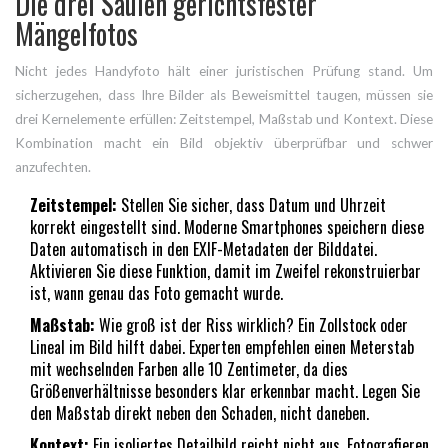
Die drei Säulen gerichtsfester
Mängelfotos
Nicht jedes Handyfoto hält einer juristischen Prüfung stand. Um
sicherzugehen, dass Ihre Bilder als Beweismittel taugen, müssen sie
drei Kernelemente erfüllen: Zeitstempel, Maßstab und Kontext. Diese
Kombination macht ein Bild objektiv überprüfbar und schwer
anzufechten.
Zeitstempel:
Stellen Sie sicher, dass Datum und Uhrzeit
korrekt eingestellt sind. Moderne Smartphones speichern diese
Daten automatisch in den EXIF-Metadaten der Bilddatei.
Aktivieren Sie diese Funktion, damit im Zweifel rekonstruierbar
ist, wann genau das Foto gemacht wurde.
Maßstab:
Wie groß ist der Riss wirklich? Ein Zollstock oder
Lineal im Bild hilft dabei. Experten empfehlen einen Meterstab
mit wechselnden Farben alle 10 Zentimeter, da dies
Größenverhältnisse besonders klar erkennbar macht. Legen Sie
den Maßstab direkt neben den Schaden, nicht daneben.
Kontext:
Ein isoliertes Detailbild reicht nicht aus. Fotografieren