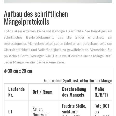
Aufbau des schriftlichen
Mängelprotokolls
Fotos allein erzählen keine vollständige Geschichte. Sie benötigen ein
schriftliches Begleitdokument, das die Bilder einordnet. Ein
professionelles Mängelprotokoll sollte tabellarisch aufgebaut sein, um
Übersichtlichkeit und Vollständigkeit zu gewährleisten. Vermeiden Sie
pauschale Formulierungen wie „Haus weist diverse kleine Mängel auf“.
Jeder Mangel verdient eine eigene Zeile.
d>30 cm x 20 cm
Empfohlene Spaltenstruktur für ein Mängelpr
Laufende
Beschreibung
Maße
Ort / Raum
Nr.
des Mangels
(L/B/T)
Feuchte Stelle,
Foto_001
Keller,
01
sichtbare
bis
Nordwand