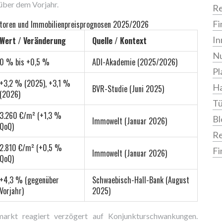
über dem Vorjahr.
Re
katoren und Immobilienpreisprognosen 2025/2026
Fi
In
Wert / Veränderung
Quelle / Kontext
Nu
0 % bis +0,5 %
ADI-Akademie (2025/2026)
Pl
+3,2 % (2025), +3,1 %
Ha
BVR-Studie (Juni 2025)
(2026)
Tü
3.260 €/m² (+1,3 %
Bl
Immowelt (Januar 2026)
QoQ)
R
2.810 €/m² (+0,5 %
Fi
Immowelt (Januar 2026)
QoQ)
+4,3 % (gegenüber
Schwaebisch-Hall-Bank (August
Vorjahr)
2025)
arkt reagiert verzögert auf Konjunkturschwankungen.