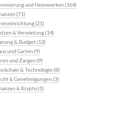
novierung und Heimwerken
(164)
nanzen
(71)
neneinrichtung
(21)
tzen & Vermietung
(14)
anung & Budget
(13)
us und Garten
(9)
ren und Zargen
(9)
ockchain & Technologie
(8)
echt & Genehmigungen
(3)
nanzen & Krypto
(1)