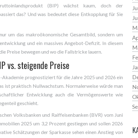
Bruttoinlandsprodukt (BIP) wächst kaum, doch der
Ju
passiert das? Und was bedeutet diese Entkopplung für Sie
Ju
Ma
r nur um das makroökonomische Gesamtbild, sondern um
Ap
sentwicklung und ein massives Angebot-Defizit. In diesem
M
die Preise bewegen und wo die Fallstricke lauern.
Fe
P vs. steigende Preise
Ja
D
I-Akademie prognostiziert für die Jahre 2025 und 2026 ein
as ist praktisch Nullwachstum. Normalerweise würde man
N
schaftlicher Entwicklung auch die Vermögenswerte wie
Ok
genteil geschieht.
Se
tschen Volksbanken und Raiffeisenbanken (BVR) vom Juni
mmobilien 2025 um 3,2 Prozent gestiegen und sollen 2026
K
vative Schätzungen der Sparkasse sehen einen Anstieg von