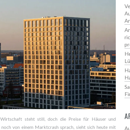
Ve
Au
An
An
ri
pr
He
Lü
Ha
Ha
Sa
Fi
A
 Wirtschaft steht still, doch die Preise für Häuser und
noch von einem Marktcrash sprach, sieht sich heute mit
Au