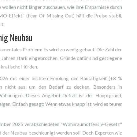
 wollen nicht länger zuschauen, wie ihre Ersparnisse durch
O-Effekt" (Fear Of Missing Out) hält die Preise stabil,
t.
nig Neubau
damentales Problem: Es wird zu wenig gebaut. Die Zahl der
i Jahren stark eingebrochen. Gründe dafür sind gestiegene
kratische Hürden.
26 mit einer leichten Erholung der Bautätigkeit (+8 %
tem nicht aus, um den Bedarf zu decken. Besonders in
 Wohnungen. Dieses Angebot-Defizit ist der Hauptgrund,
igen. Einfach gesagt: Wenn etwas knapp ist, wird es teurer
ember 2025 verabschiedeten "Wohnraumoffensiv-Gesetz"
 der Neubau beschleunigt werden soll. Doch Experten wie