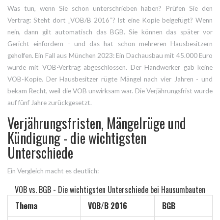
Was tun, wenn Sie schon unterschrieben haben? Prüfen Sie den
Vertrag: Steht dort „VOB/B 2016“? Ist eine Kopie beigefügt? Wenn
nein, dann gilt automatisch das BGB. Sie können das später vor
Gericht einfordern - und das hat schon mehreren Hausbesitzern
geholfen. Ein Fall aus München 2023: Ein Dachausbau mit 45.000 Euro
wurde mit VOB-Vertrag abgeschlossen. Der Handwerker gab keine
VOB-Kopie. Der Hausbesitzer rügte Mängel nach vier Jahren - und
bekam Recht, weil die VOB unwirksam war. Die Verjährungsfrist wurde
auf fünf Jahre zurückgesetzt.
Verjährungsfristen, Mängelrüge und
Kündigung - die wichtigsten
Unterschiede
Ein Vergleich macht es deutlich:
VOB vs. BGB - Die wichtigsten Unterschiede bei Hausumbauten
Thema
VOB/B 2016
BGB