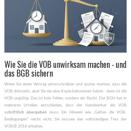
Wie Sie die VOB unwirksam machen - und
das BGB sichern
Wenn Sie einen Vertrag unterschreiben und später merken, dass die
VOB drinsteht, aber Sie nie eine Kopie bekommen haben - dann ist die
VOB ungültig. Das ist kein Fehler, sondern ein Recht. Der BGH hat in
mehreren Urteilen entschieden, dass der Handwerker die VOB
schriftlich übergeben
muss. Ein Hinweis wie „Gelten die VOB-
Bedingungen“ reicht nicht. Sie müssen den vollständigen Text der
VOB/B 2016 erhalten.