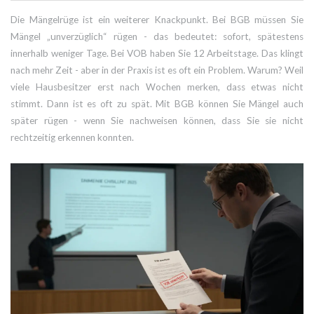
Die Mängelrüge ist ein weiterer Knackpunkt. Bei BGB müssen Sie
Mängel „unverzüglich“ rügen - das bedeutet: sofort, spätestens
innerhalb weniger Tage. Bei VOB haben Sie 12 Arbeitstage. Das klingt
nach mehr Zeit - aber in der Praxis ist es oft ein Problem. Warum? Weil
viele Hausbesitzer erst nach Wochen merken, dass etwas nicht
stimmt. Dann ist es oft zu spät. Mit BGB können Sie Mängel auch
später rügen - wenn Sie nachweisen können, dass Sie sie nicht
rechtzeitig erkennen konnten.