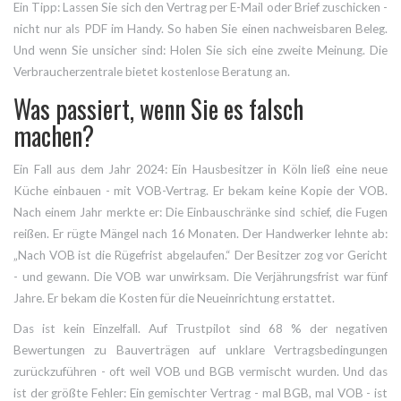
Ein Tipp: Lassen Sie sich den Vertrag per E-Mail oder Brief zuschicken -
nicht nur als PDF im Handy. So haben Sie einen nachweisbaren Beleg.
Und wenn Sie unsicher sind: Holen Sie sich eine zweite Meinung. Die
Verbraucherzentrale bietet kostenlose Beratung an.
Was passiert, wenn Sie es falsch
machen?
Ein Fall aus dem Jahr 2024: Ein Hausbesitzer in Köln ließ eine neue
Küche einbauen - mit VOB-Vertrag. Er bekam keine Kopie der VOB.
Nach einem Jahr merkte er: Die Einbauschränke sind schief, die Fugen
reißen. Er rügte Mängel nach 16 Monaten. Der Handwerker lehnte ab:
„Nach VOB ist die Rügefrist abgelaufen.“ Der Besitzer zog vor Gericht
- und gewann. Die VOB war unwirksam. Die Verjährungsfrist war fünf
Jahre. Er bekam die Kosten für die Neueinrichtung erstattet.
Das ist kein Einzelfall. Auf Trustpilot sind 68 % der negativen
Bewertungen zu Bauverträgen auf unklare Vertragsbedingungen
zurückzuführen - oft weil VOB und BGB vermischt wurden. Und das
ist der größte Fehler: Ein gemischter Vertrag - mal BGB, mal VOB - ist