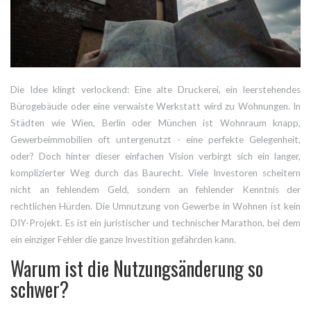
Die Idee klingt verlockend: Eine alte Druckerei, ein leerstehendes
Bürogebäude oder eine verwaiste Werkstatt wird zu Wohnungen. In
Städten wie Wien, Berlin oder München ist Wohnraum knapp,
Gewerbeimmobilien oft untergenutzt - eine perfekte Gelegenheit,
oder? Doch hinter dieser einfachen Vision verbirgt sich ein langer,
komplizierter Weg durch das Baurecht. Viele Investoren scheitern
nicht an fehlendem Geld, sondern an fehlender Kenntnis der
rechtlichen Hürden. Die Umnutzung von Gewerbe in Wohnen ist kein
DIY-Projekt. Es ist ein juristischer und technischer Marathon, bei dem
ein einziger Fehler die ganze Investition gefährden kann.
Warum ist die Nutzungsänderung so
schwer?