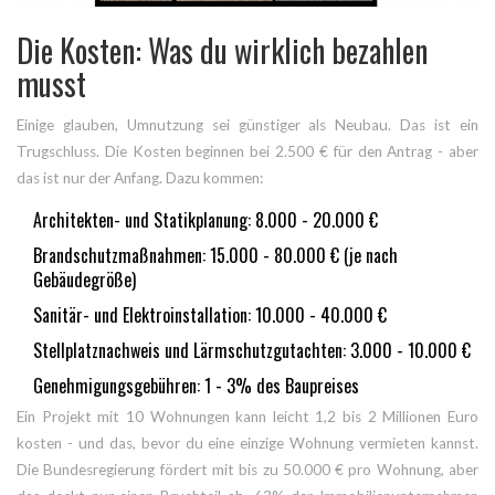
Die Kosten: Was du wirklich bezahlen
musst
Einige glauben, Umnutzung sei günstiger als Neubau. Das ist ein
Trugschluss. Die Kosten beginnen bei 2.500 € für den Antrag - aber
das ist nur der Anfang. Dazu kommen:
Architekten- und Statikplanung: 8.000 - 20.000 €
Brandschutzmaßnahmen: 15.000 - 80.000 € (je nach
Gebäudegröße)
Sanitär- und Elektroinstallation: 10.000 - 40.000 €
Stellplatznachweis und Lärmschutzgutachten: 3.000 - 10.000 €
Genehmigungsgebühren: 1 - 3% des Baupreises
Ein Projekt mit 10 Wohnungen kann leicht 1,2 bis 2 Millionen Euro
kosten - und das, bevor du eine einzige Wohnung vermieten kannst.
Die Bundesregierung fördert mit bis zu 50.000 € pro Wohnung, aber