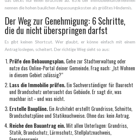
das deckt nur einen Bruchteil ab. 63% der Immobilienunternehmen
nennen die hohen baulichen Anpassungskosten als größtes Hindernis.
Der Weg zur Genehmigung: 6 Schritte,
die du nicht überspringen darfst
Es gibt keinen Shortcut. Wer glaubt, er könne einfach mit einem
Antrag loslegen, scheitert. Der richtige Weg sieht so aus:
Prüfe den Bebauungsplan.
Gehe zur Stadtverwaltung oder
nutze das Online-Portal deiner Gemeinde. Frag nach: „Ist Wohnen
in diesem Gebiet zulässig?“
Lass die Immobilie prüfen.
Ein Sachverständiger für Baurecht
und Brandschutz untersucht das Gebäude. Er sagt dir, was
machbar ist - und was nicht.
Erstelle Baupläne.
Ein Architekt erstellt Grundrisse, Schnitte,
Brandschutzpläne und Statiknachweise. Ohne das: kein Antrag.
Reiche den Bauantrag ein.
Mit allen Unterlagen: Grundriss,
Statik, Brandschutz, Lärmschutz, Stellplatznachweis,
Energieausweis.