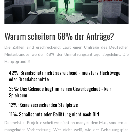
Warum scheitern 68% der Anträge?
Die Zahlen sind erschreckend: Laut einer Umfrage des Deutschen
Mieterbundes werden 68% der Umnutzungsanträge abgelehnt. Die
Hauptgründe?
42%: Brandschutz nicht ausreichend - meistens Fluchtwege
oder Brandabschnitte
35%: Das Gebäude liegt im reinen Gewerbegebiet - kein
Spielraum
12%: Keine ausreichenden Stellplätze
11%: Schallschutz oder Belüftung nicht nach DIN
Die meisten Projekte scheitern nicht an mangelndem Mut, sondern an
mangelnder Vorbereitung. Wer nicht weiß, wie der Bebauungsplan