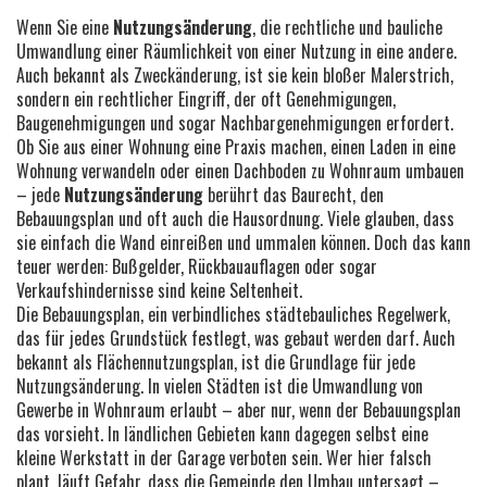
Wenn Sie eine
Nutzungsänderung
,
die rechtliche und bauliche
Umwandlung einer Räumlichkeit von einer Nutzung in eine andere
.
Auch bekannt als
Zweckänderung
, ist sie kein bloßer Malerstrich,
sondern ein rechtlicher Eingriff, der oft Genehmigungen,
Baugenehmigungen und sogar Nachbargenehmigungen erfordert.
Ob Sie aus einer Wohnung eine Praxis machen, einen Laden in eine
Wohnung verwandeln oder einen Dachboden zu Wohnraum umbauen
– jede
Nutzungsänderung
berührt das Baurecht, den
Bebauungsplan und oft auch die Hausordnung. Viele glauben, dass
sie einfach die Wand einreißen und ummalen können. Doch das kann
teuer werden: Bußgelder, Rückbauauflagen oder sogar
Verkaufshindernisse sind keine Seltenheit.
Die
Bebauungsplan
,
ein verbindliches städtebauliches Regelwerk,
das für jedes Grundstück festlegt, was gebaut werden darf
. Auch
bekannt als
Flächennutzungsplan
, ist die Grundlage für jede
Nutzungsänderung.
In vielen Städten ist die Umwandlung von
Gewerbe in Wohnraum erlaubt – aber nur, wenn der Bebauungsplan
das vorsieht. In ländlichen Gebieten kann dagegen selbst eine
kleine Werkstatt in der Garage verboten sein. Wer hier falsch
plant, läuft Gefahr, dass die Gemeinde den Umbau untersagt –