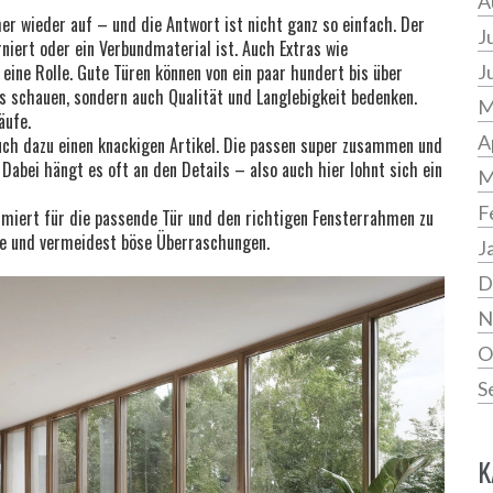
A
er wieder auf – und die Antwort ist nicht ganz so einfach. Der
J
rniert oder ein Verbundmaterial ist. Auch Extras wie
ine Rolle. Gute Türen können von ein paar hundert bis über
J
is schauen, sondern auch Qualität und Langlebigkeit bedenken.
M
äufe.
A
uch dazu einen knackigen Artikel. Die passen super zusammen und
 Dabei hängt es oft an den Details – also auch hier lohnt sich ein
M
F
ormiert für die passende Tür und den richtigen Fensterrahmen zu
se und vermeidest böse Überraschungen.
J
D
N
O
S
K