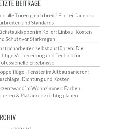
ETZTE BEITRÄGE
ind alle Türen gleich breit? Ein Leitfaden zu
ürbreiten und Standards
ückstauklappen im Keller: Einbau, Kosten
nd Schutz vor Starkregen
nstricharbeiten selbst ausführen: Die
ichtige Vorbereitung und Technik für
rofessionelle Ergebnisse
oppelflügel-Fenster im Altbau sanieren:
eschläge, Dichtung und Kosten
kzentwand im Wohnzimmer: Farben,
apeten & Platzierung richtig planen
RCHIV