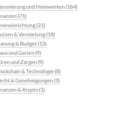
enovierung und Heimwerken
(164)
inanzen
(71)
nneneinrichtung
(21)
utzen & Vermietung
(14)
lanung & Budget
(13)
aus und Garten
(9)
üren und Zargen
(9)
lockchain & Technologie
(8)
echt & Genehmigungen
(3)
inanzen & Krypto
(1)