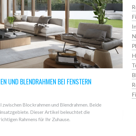
R
F
I
N
P
H
T
B
EN UND BLENDRAHMEN BEI FENSTERN
R
F
ahl zwischen Blockrahmen und Blendrahmen. Beide
insatzgebiete. Dieser Artikel beleuchtet die
richtigen Rahmens für Ihr Zuhause.