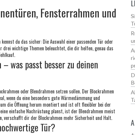
L
Innentüren, Fensterrahmen und
S
T
R
u
 kennst du das sicher: Die Auswahl einer passenden Tür oder
ir drei wichtige Themen beleuchtet, die dir helfen, genau das
A
ehlkauf.
r
– was passt besser zu deinen
p
D
B
f Blockrahmen oder Blendrahmen setzen sollen. Der Blockrahmen
A
 ideal, wenn du eine besonders gute Wärmedämmung und
T
m die Öffnung herum montiert und ist oft flexibler bei der
o eine einfache Nachrüstung planst, ist der Blendrahmen meist
en, verschafft dir der Blockrahmen mehr Sicherheit und Halt.
A
 hochwertige Tür?