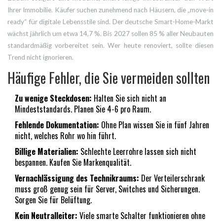
Ihrer Immobilie. Käufer suchen zunehmend nach Häusern, die „move-in
ready“ für digitale Lebensstile sind. Der deutsche Smart-Home-Markt
wächst jährlich um etwa 14,7 %. Bis 2027 sollen 85 % aller Neubauten
standardmäßig vorbereitet sein. Wer heute renoviert, sollte diesen
Trend nicht ignorieren.
Häufige Fehler, die Sie vermeiden sollten
Zu wenige Steckdosen:
Halten Sie sich nicht an
Mindeststandards. Planen Sie 4-6 pro Raum.
Fehlende Dokumentation:
Ohne Plan wissen Sie in fünf Jahren
nicht, welches Rohr wo hin führt.
Billige Materialien:
Schlechte Leerrohre lassen sich nicht
bespannen. Kaufen Sie Markenqualität.
Vernachlässigung des Technikraums:
Der Verteilerschrank
muss groß genug sein für Server, Switches und Sicherungen.
Sorgen Sie für Belüftung.
Kein Neutralleiter:
Viele smarte Schalter funktionieren ohne