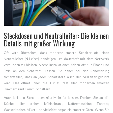
Steckdosen und Neutralleiter: Die kleinen
Details mit großer Wirkung
Oft wird übersehen, dass moderne smarte Schalter oft einen
Neutralleiter (N-Leiter) benötigen, um dauerhaft mit dem Netzwerk
verbunden zu bleiben. Ältere Installationen haben oft nur Phase und
Erde an den Schaltern. Lassen Sie daher bei der Renovierung
sicherstellen, dass an jeder Schaltstelle auch der Nullleiter geführt
wird. Das öffnet Ihnen die Tür zu fast allen modernen smarten
Dimmern und Touch-Schaltern.
Auch bei den Steckdosen gilt: Mehr ist besser. Denken Sie an die
Küche. Hier stehen Kühlschrank, Kaffeemaschine, Toaster,
Wasserkocher, Mixer und vielleicht sogar ein smarter Ofen. Wenn Sie