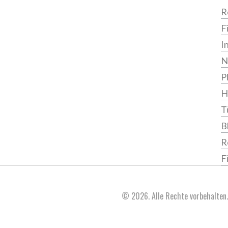
R
F
I
N
P
H
T
B
R
F
© 2026. Alle Rechte vorbehalten.