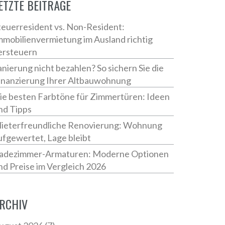
ETZTE BEITRÄGE
teuerresident vs. Non-Resident:
mmobilienvermietung im Ausland richtig
ersteuern
anierung nicht bezahlen? So sichern Sie die
inanzierung Ihrer Altbauwohnung
ie besten Farbtöne für Zimmertüren: Ideen
nd Tipps
ieterfreundliche Renovierung: Wohnung
ufgewertet, Lage bleibt
adezimmer-Armaturen: Moderne Optionen
nd Preise im Vergleich 2026
RCHIV