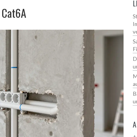
L
 Cat6A
S
I
v
S
F
D
u
M
a
B
u
A