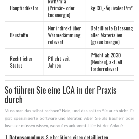
kWh/m²a
Hauptindikator
(Primär- oder
kg CO₂-Äquivalent/m²
Endenergie)
Nur indirekt über
Detaillierte Erfassung
Baustoffe
Wärmedämmung
aller Materialien
relevant
(graue Energie)
Pflicht ab 2030
Rechtlicher
Pflicht seit
(Neubau), aktuell
Status
Jahren
förderrelevant
So führen Sie eine LCA in der Praxis
durch
Muss man das selbst rechnen? Nein, und das sollten Sie auch nicht. Es
gibt spezialisierte Software und Berater. Aber Sie als Bauherr oder
Investor müssen wissen, worauf es ankommt. Hier ist der Ablauf:
Datensammlung:
Sie benötigen einen detaillierten