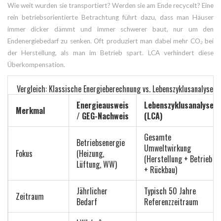
Wie weit wurden sie transportiert? Werden sie am Ende recycelt? Eine
rein betriebsorientierte Betrachtung führt dazu, dass man Häuser
immer dicker dämmt und immer schwerer baut, nur um den
Endenergiebedarf zu senken. Oft produziert man dabei mehr CO₂ bei
der Herstellung, als man im Betrieb spart. LCA verhindert diese
Überkompensation.
Vergleich: Klassische Energieberechnung vs. Lebenszyklusanalyse
Energieausweis
Lebenszyklusanalyse
Merkmal
/ GEG-Nachweis
(LCA)
Gesamte
Betriebsenergie
Umweltwirkung
Fokus
(Heizung,
(Herstellung + Betrieb
Lüftung, WW)
+ Rückbau)
Jährlicher
Typisch 50 Jahre
Zeitraum
Bedarf
Referenzzeitraum