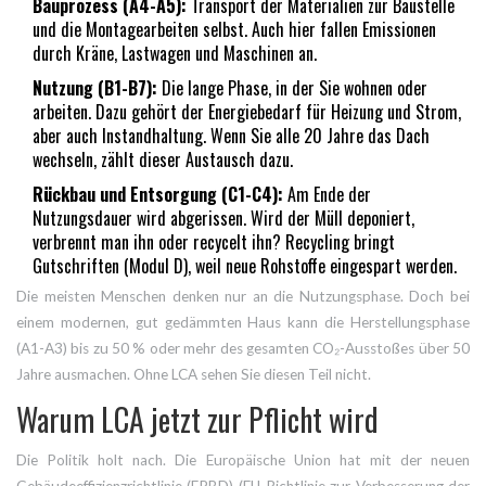
Bauprozess (A4-A5):
Transport der Materialien zur Baustelle
und die Montagearbeiten selbst. Auch hier fallen Emissionen
durch Kräne, Lastwagen und Maschinen an.
Nutzung (B1-B7):
Die lange Phase, in der Sie wohnen oder
arbeiten. Dazu gehört der Energiebedarf für Heizung und Strom,
aber auch Instandhaltung. Wenn Sie alle 20 Jahre das Dach
wechseln, zählt dieser Austausch dazu.
Rückbau und Entsorgung (C1-C4):
Am Ende der
Nutzungsdauer wird abgerissen. Wird der Müll deponiert,
verbrennt man ihn oder recycelt ihn? Recycling bringt
Gutschriften (Modul D), weil neue Rohstoffe eingespart werden.
Die meisten Menschen denken nur an die Nutzungsphase. Doch bei
einem modernen, gut gedämmten Haus kann die Herstellungsphase
(A1-A3) bis zu 50 % oder mehr des gesamten CO₂-Ausstoßes über 50
Jahre ausmachen. Ohne LCA sehen Sie diesen Teil nicht.
Warum LCA jetzt zur Pflicht wird
Die Politik holt nach. Die Europäische Union hat mit der neuen
Gebäudeeffizienzrichtlinie (EPBD)
(
EU-Richtlinie zur Verbesserung der