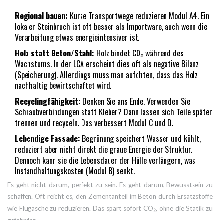
Regional bauen:
Kurze Transportwege reduzieren Modul A4. Ein
lokaler Steinbruch ist oft besser als Importware, auch wenn die
Verarbeitung etwas energieintensiver ist.
Holz statt Beton/Stahl:
Holz bindet CO₂ während des
Wachstums. In der LCA erscheint dies oft als negative Bilanz
(Speicherung). Allerdings muss man aufchten, dass das Holz
nachhaltig bewirtschaftet wird.
Recyclingfähigkeit:
Denken Sie ans Ende. Verwenden Sie
Schraubverbindungen statt Kleber? Dann lassen sich Teile später
trennen und recyceln. Das verbessert Modul C und D.
Lebendige Fassade:
Begrünung speichert Wasser und kühlt,
reduziert aber nicht direkt die graue Energie der Struktur.
Dennoch kann sie die Lebensdauer der Hülle verlängern, was
Instandhaltungskosten (Modul B) senkt.
Es geht nicht darum, perfekt zu sein. Es geht darum, Bewusstsein zu
schaffen. Oft reicht es, den Zementanteil im Beton durch Ersatzstoffe
wie Flugasche zu reduzieren. Das spart sofort CO₂, ohne die Statik zu
gefährden.