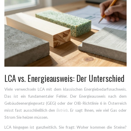
LCA vs. Energieausweis: Der Unterschied
Viele verwechseln LCA mit dem klassischen Energiebedarfsnachweis.
Das ist ein fundamentaler Fehler. Der Energieausweis nach dem
Gebäudeenergiegesetz (GEG) oder der OIB-Richtlinie 6 in Österreich
misst fast ausschließlich den
Betrieb
. Er sagt Ihnen, wie viel Gas oder
Strom Sie heizen müssen.
LCA hingegen ist ganzheitlich. Sie fragt: Woher kommen die Steine?