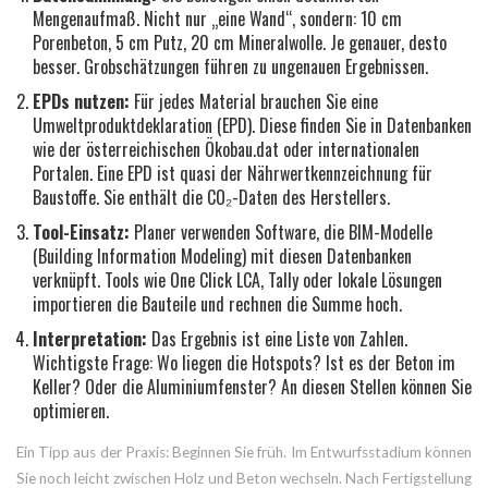
Mengenaufmaß. Nicht nur „eine Wand“, sondern: 10 cm
Porenbeton, 5 cm Putz, 20 cm Mineralwolle. Je genauer, desto
besser. Grobschätzungen führen zu ungenauen Ergebnissen.
EPDs nutzen:
Für jedes Material brauchen Sie eine
Umweltproduktdeklaration (EPD). Diese finden Sie in Datenbanken
wie der österreichischen
Ökobau.dat
oder internationalen
Portalen.
Eine EPD ist quasi der Nährwertkennzeichnung für
Baustoffe. Sie enthält die CO₂-Daten des Herstellers.
Tool-Einsatz:
Planer verwenden Software, die BIM-Modelle
(Building Information Modeling) mit diesen Datenbanken
verknüpft. Tools wie One Click LCA, Tally oder lokale Lösungen
importieren die Bauteile und rechnen die Summe hoch.
Interpretation:
Das Ergebnis ist eine Liste von Zahlen.
Wichtigste Frage: Wo liegen die Hotspots? Ist es der Beton im
Keller? Oder die Aluminiumfenster? An diesen Stellen können Sie
optimieren.
Ein Tipp aus der Praxis: Beginnen Sie früh. Im Entwurfsstadium können
Sie noch leicht zwischen Holz und Beton wechseln. Nach Fertigstellung