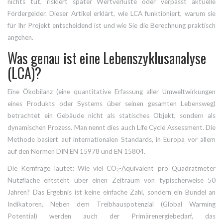
nichts tut, riskiert später Wertverluste oder verpasst aktuelle
Fördergelder. Dieser Artikel erklärt, wie LCA funktioniert, warum sie
für Ihr Projekt entscheidend ist und wie Sie die Berechnung praktisch
angehen.
Was genau ist eine Lebenszyklusanalyse
(LCA)?
Eine
Ökobilanz
(
eine quantitative Erfassung aller Umweltwirkungen
eines Produkts oder Systems über seinen gesamten Lebensweg
)
betrachtet ein Gebäude nicht als statisches Objekt, sondern als
dynamischen Prozess. Man nennt dies auch Life Cycle Assessment. Die
Methode basiert auf internationalen Standards, in Europa vor allem
auf den Normen
DIN EN 15978
und
EN 15804
.
Die Kernfrage lautet: Wie viel CO₂-Äquivalent pro Quadratmeter
Nutzfläche entsteht über einen Zeitraum von typischerweise 50
Jahren? Das Ergebnis ist keine einfache Zahl, sondern ein Bündel an
Indikatoren. Neben dem Treibhauspotenzial (Global Warming
Potential) werden auch der Primärenergiebedarf, das