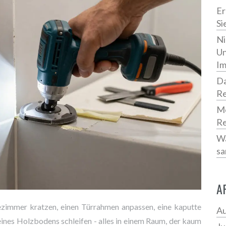
Er
Si
Ni
Un
Im
Da
Re
Mo
Re
Wa
sa
A
dezimmer kratzen, einen Türrahmen anpassen, eine kaputte
Au
eines Holzbodens schleifen - alles in einem Raum, der kaum