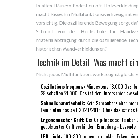
In alten Häusern findest du oft Holzverkleidun
macht Risse. Ein Multifunktionswerkzeug mit ei
vorsichtig. Die oszillierende Bewegung sorgt daf
Schmidt von der Hochschule für Handwer
Materialabtragung durch die oszillierende Tech
historischen Wandverkleidungen."
Technik im Detail: Was macht ei
Nicht jedes Multifunktionswerkzeug ist gleich. E
Oszillationsfrequenz:
Mindestens 18.000 Oszillat
28 schaffen 21.000. Das ist der Unterschied zwisch
Schnellspanntechnik:
Kein Schraubenzieher mehr
Fein bieten das seit 2020/2018. Ohne das ist das G
Ergonomischer Griff:
Der Grip-Index sollte über 
gepolsterter Griff verhindert Ermüdung - besonder
LED-Licht:
100-300 Lumen. In dunklen Ecken, hinte