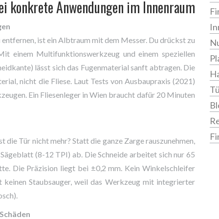
rei konkrete Anwendungen im Innenraum
Fi
gen
In
 entfernen, ist ein Albtraum mit dem Messer. Du drückst zu
Nu
. Mit einem Multifunktionswerkzeug und einem speziellen
Pl
idkante) lässt sich das Fugenmaterial sanft abtragen. Die
Ha
rial, nicht die Fliese. Laut Tests von Ausbaupraxis (2021)
Tü
kzeugen. Ein Fliesenleger in Wien braucht dafür 20 Minuten
Bl
R
Fi
st die Tür nicht mehr? Statt die ganze Zarge rauszunehmen,
ägeblatt (8-12 TPI) ab. Die Schneide arbeitet sich nur 65
te. Die Präzision liegt bei ±0,2 mm. Kein Winkelschleifer
 keinen Staubsauger, weil das Werkzeug mit integrierter
osch).
 Schäden