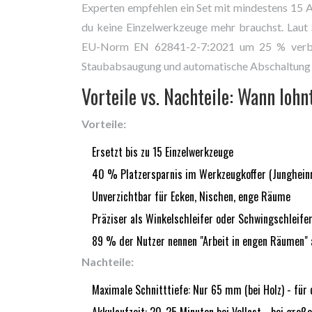
Experten empfehlen ein Set mit mindestens 15 A
du keine Einzelwerkzeuge mehr brauchst. Laut S
EU-Norm EN 62841-2-7:2021 um 25 % verbess
Staubabsaugung und automatische Abschaltung 
Vorteile vs. Nachteile: Wann lohn
Vorteile:
Ersetzt bis zu 15 Einzelwerkzeuge
40 % Platzersparnis im Werkzeugkoffer (Junghein
Unverzichtbar für Ecken, Nischen, enge Räume
Präziser als Winkelschleifer oder Schwingschleife
89 % der Nutzer nennen "Arbeit in engen Räumen" 
Nachteile:
Maximale Schnitttiefe: Nur 65 mm (bei Holz) - für