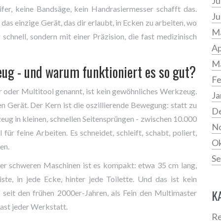
Ju
ifer, keine Bandsäge, kein Handrasiermesser schafft das.
Ju
 das einzige Gerät, das dir erlaubt, in Ecken zu arbeiten, wo
Ma
chnell, sondern mit einer Präzision, die fast medizinisch
Ap
M
eug - und warum funktioniert es so gut?
Fe
r oder Multitool genannt, ist kein gewöhnliches Werkzeug.
Ja
n Gerät. Der Kern ist die oszillierende Bewegung: statt zu
D
ug in kleinen, schnellen Seitensprüngen - zwischen 10.000
N
r feine Arbeiten. Es schneidet, schleift, schabt, poliert,
Ok
en.
Se
er schweren Maschinen ist es kompakt: etwa 35 cm lang,
te, in jede Ecke, hinter jede Toilette. Und das ist kein
K
 seit den frühen 2000er-Jahren, als Fein den Multimaster
fast jeder Werkstatt.
Re