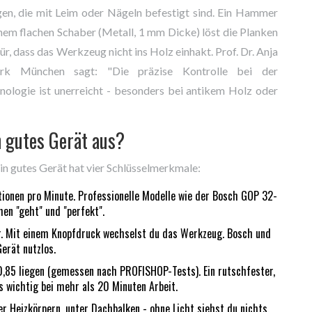
gen, die mit Leim oder Nägeln befestigt sind. Ein Hammer
nem flachen Schaber (Metall, 1 mm Dicke) löst die Planken
ür, dass das Werkzeug nicht ins Holz einhakt. Prof. Dr. Anja
k München sagt: "Die präzise Kontrolle bei der
nologie ist unerreicht - besonders bei antikem Holz oder
n gutes Gerät aus?
in gutes Gerät hat vier Schlüsselmerkmale:
ionen pro Minute. Professionelle Modelle wie der Bosch GOP 32-
en "geht" und "perfekt".
. Mit einem Knopfdruck wechselst du das Werkzeug. Bosch und
erät nutzlos.
0,85 liegen (gemessen nach PROFISHOP-Tests). Ein rutschfester,
s wichtig bei mehr als 20 Minuten Arbeit.
r Heizkörpern, unter Dachbalken - ohne Licht siehst du nichts.