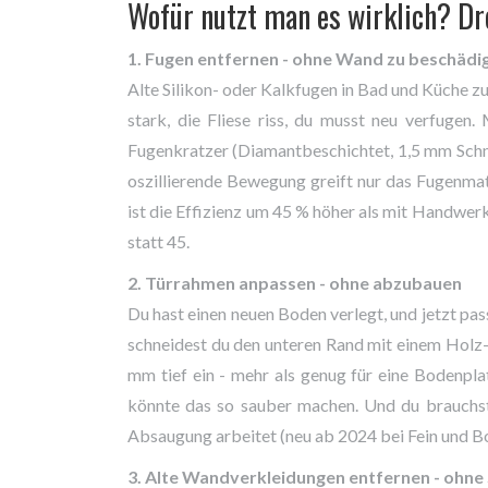
Wofür nutzt man es wirklich? D
1. Fugen entfernen - ohne Wand zu beschädi
Alte Silikon- oder Kalkfugen in Bad und Küche zu
stark, die Fliese riss, du musst neu verfugen
Fugenkratzer (Diamantbeschichtet, 1,5 mm Schne
oszillierende Bewegung greift nur das Fugenmate
ist die Effizienz um 45 % höher als mit Handwer
statt 45.
2. Türrahmen anpassen - ohne abzubauen
Du hast einen neuen Boden verlegt, und jetzt pas
schneidest du den unteren Rand mit einem Holz-S
mm tief ein - mehr als genug für eine Bodenplat
könnte das so sauber machen. Und du brauchst
Absaugung arbeitet (neu ab 2024 bei Fein und B
3. Alte Wandverkleidungen entfernen - ohne