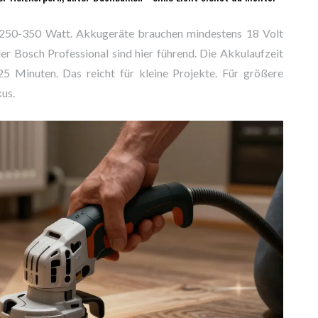
 250-350 Watt. Akkugeräte brauchen mindestens 18 Volt
r Bosch Professional sind hier führend. Die Akkulaufzeit
 25 Minuten. Das reicht für kleine Projekte. Für größere
us.