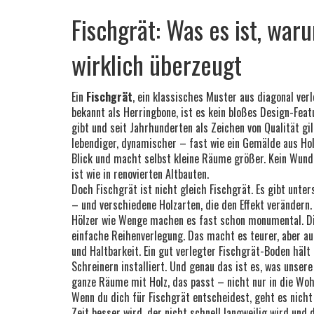
Fischgrät: Was es ist, war
wirklich überzeugt
Ein
Fischgrät
,
ein klassisches Muster aus diagonal verl
bekannt als
Herringbone
, ist es kein bloßes Design-Feat
gibt und seit Jahrhunderten als Zeichen von Qualität gil
lebendiger, dynamischer – fast wie ein Gemälde aus Hol
Blick und macht selbst kleine Räume größer. Kein Wund
ist wie in renovierten Altbauten.
Doch Fischgrät ist nicht gleich Fischgrät. Es gibt un
– und verschiedene Holzarten, die den Effekt verändern
Hölzer wie Wenge machen es fast schon monumental. Die
einfache Reihenverlegung. Das macht es teurer, aber au
und Haltbarkeit. Ein gut verlegter Fischgrät-Boden hält
Schreinern installiert. Und genau das ist es, was unser
ganze Räume mit Holz, das passt – nicht nur in die Woh
Wenn du dich für Fischgrät entscheidest, geht es nicht 
Zeit besser wird, der nicht schnell langweilig wird und 