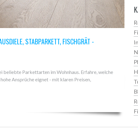
K
R
F
USDIELE, STABPARKETT, FISCHGRÄT -
I
N
P
H
ei beliebte Parkettarten im Wohnhaus. Erfahre, welche
hohe Ansprüche eignet - mit klaren Preisen,
T
B
R
F