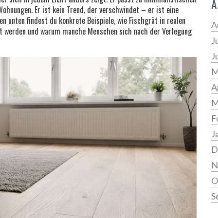
A
Wohnungen. Er ist kein Trend, der verschwindet – er ist eine
en unten findest du konkrete Beispiele, wie Fischgrät in realen
A
cht werden und warum manche Menschen sich nach der Verlegung
J
J
M
A
M
F
J
D
N
O
S