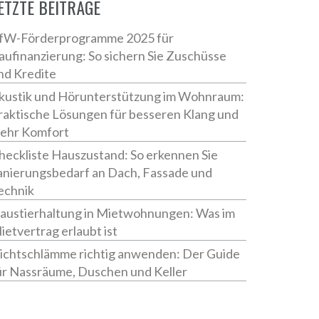
ETZTE BEITRÄGE
fW-Förderprogramme 2025 für
aufinanzierung: So sichern Sie Zuschüsse
nd Kredite
kustik und Hörunterstützung im Wohnraum:
raktische Lösungen für besseren Klang und
ehr Komfort
heckliste Hauszustand: So erkennen Sie
anierungsbedarf an Dach, Fassade und
echnik
austierhaltung in Mietwohnungen: Was im
ietvertrag erlaubt ist
ichtschlämme richtig anwenden: Der Guide
ür Nassräume, Duschen und Keller