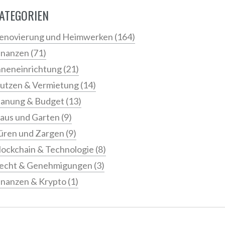
ATEGORIEN
enovierung und Heimwerken
(164)
inanzen
(71)
nneneinrichtung
(21)
utzen & Vermietung
(14)
lanung & Budget
(13)
aus und Garten
(9)
üren und Zargen
(9)
lockchain & Technologie
(8)
echt & Genehmigungen
(3)
inanzen & Krypto
(1)