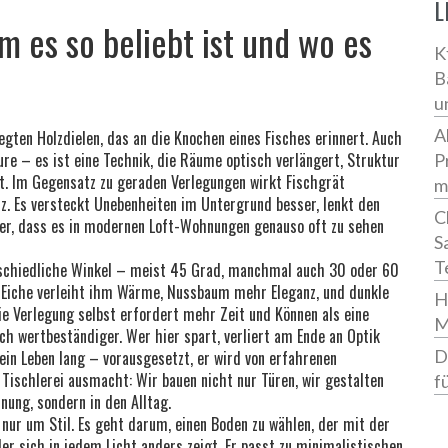
L
um es so beliebt ist und wo es
K
B
u
A
egten Holzdielen, das an die Knochen eines Fisches erinnert
. Auch
ure – es ist eine Technik, die Räume optisch verlängert, Struktur
P
t.
Im Gegensatz zu geraden Verlegungen wirkt Fischgrät
m
z. Es versteckt Unebenheiten im Untergrund besser, lenkt den
C
er, dass es in modernen Loft-Wohnungen genauso oft zu sehen
S
T
terschiedliche Winkel – meist 45 Grad, manchmal auch 30 oder 60
. Eiche verleiht ihm Wärme, Nussbaum mehr Eleganz, und dunkle
H
 Verlegung selbst erfordert mehr Zeit und Können als eine
M
ch wertbeständiger. Wer hier spart, verliert am Ende an Optik
D
 ein Leben lang – vorausgesetzt, er wird von erfahrenen
e Tischlerei ausmacht: Wir bauen nicht nur Türen, wir gestalten
f
nung, sondern in den Alltag.
nur um Stil. Es geht darum, einen Boden zu wählen, der mit der
der sich in jedem Licht anders zeigt. Er passt zu minimalistischen