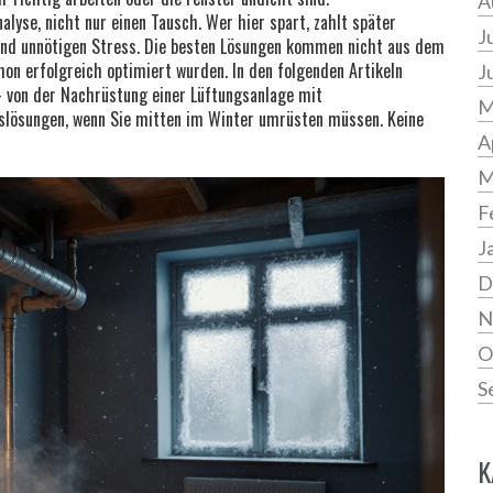
A
alyse, nicht nur einen Tausch. Wer hier spart, zahlt später
J
und unnötigen Stress. Die besten Lösungen kommen nicht aus dem
hon erfolgreich optimiert wurden. In den folgenden Artikeln
J
 – von der Nachrüstung einer Lüftungsanlage mit
M
slösungen, wenn Sie mitten im Winter umrüsten müssen. Keine
A
M
F
J
D
N
O
S
K