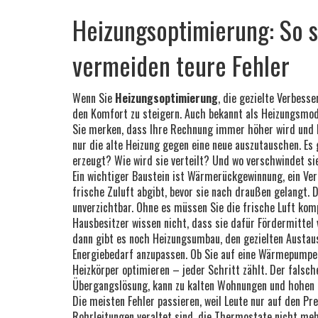
Heizungsoptimierung: So s
vermeiden teure Fehler
Wenn Sie
Heizungsoptimierung
,
die gezielte Verbesse
den Komfort zu steigern
. Auch bekannt als
Heizungsmod
Sie merken, dass Ihre Rechnung immer höher wird und Ih
nur die alte Heizung gegen eine neue auszutauschen. E
erzeugt? Wie wird sie verteilt? Und wo verschwindet si
Ein wichtiger Baustein ist
Wärmerückgewinnung
,
ein Ve
frische Zuluft abgibt, bevor sie nach draußen gelangt
. 
unverzichtbar. Ohne es müssen Sie die frische Luft komp
Hausbesitzer wissen nicht, dass sie dafür Fördermitte
dann gibt es noch
Heizungsumbau
,
den gezielten Austau
Energiebedarf anzupassen
. Ob Sie auf eine Wärmepumpe 
Heizkörper optimieren – jeder Schritt zählt. Der falsc
Übergangslösung, kann zu kalten Wohnungen und hohen 
Die meisten Fehler passieren, weil Leute nur auf den Pre
Rohrleitungen veraltet sind, die Thermostate nicht mehr