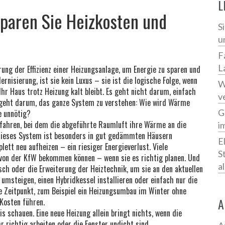
L
paren Sie Heizkosten und
S
u
F
L
rung der Effizienz einer Heizungsanlage, um Energie zu sparen und
ernisierung
, ist sie kein Luxus – sie ist die logische Folge, wenn
W
r Haus trotz Heizung kalt bleibt.
Es geht nicht darum, einfach
v
s geht darum, das ganze System zu verstehen: Wie wird Wärme
G
e unnötig?
rfahren, bei dem die abgeführte Raumluft ihre Wärme an die
i
Dieses System ist besonders in gut gedämmten Häusern
E
lett neu aufheizen – ein riesiger Energieverlust. Viele
S
l von der KfW bekommen können – wenn sie es richtig planen. Und
a
sch oder die Erweiterung der Heiztechnik, um sie an den aktuellen
umsteigen, einen Hybridkessel installieren oder einfach nur die
he Zeitpunkt, zum Beispiel ein Heizungsumbau im Winter ohne
A
Kosten führen.
is schauen. Eine neue Heizung allein bringt nichts, wenn die
 richtig arbeiten oder die Fenster undicht sind.