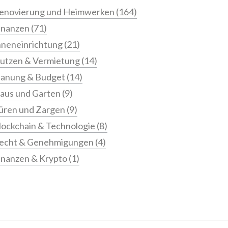
enovierung und Heimwerken
(164)
inanzen
(71)
nneneinrichtung
(21)
utzen & Vermietung
(14)
lanung & Budget
(14)
aus und Garten
(9)
üren und Zargen
(9)
lockchain & Technologie
(8)
echt & Genehmigungen
(4)
inanzen & Krypto
(1)