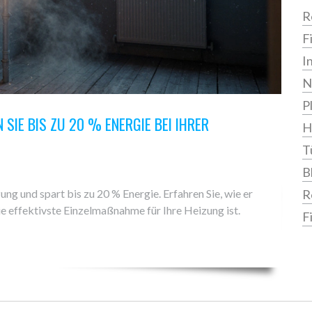
R
F
I
N
P
SIE BIS ZU 20 % ENERGIE BEI IHRER
H
T
B
ung und spart bis zu 20 % Energie. Erfahren Sie, wie er
R
die effektivste Einzelmaßnahme für Ihre Heizung ist.
F