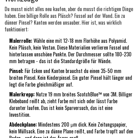
Du musst nicht alles neu kaufen, aber du musst die richtigen Dinge
haben. Eine billige Rolle aus Plüsch? Fussel auf der Wand. Ein zu
dünner Pinsel? Kanten werden unsauber. Hier ist, was wirklich
funktioniert:
Malerrolle:
Wähle eine mit 12-18 mm Florhöhe aus Polyamid.
Kein Plüsch, kein Vestan. Diese Materialien verlieren Fussel und
hinterlassen unschöne Punkte. Der Durchmesser sollte 180-230
mm betragen - das ist die Standardgröße für Wände.
Pinsel:
Für Ecken und Kanten brauchst du einen 35-50 mm
breiten Pinsel. Kein Kinderpinsel. Ein guter Pinsel hält länger und
legt die Farbe gleichmäßiger auf.
Malerkrepp:
Nutze 19 mm breites ScotchBlue™ von 3M. Billiger
Klebeband reißt ab, zieht Farbe mit sich oder lässt Farbe
darunter laufen. Das ist kein Sparversuch, das ist eine
Investition.
Abdeckplane:
Mindestens 200 μm dick. Kein Zeitungspapier,
kein Müllsack. Eine zu dünne Plane reißt, und Farbe tropft auf den
Boden - und dann ist der Ärger groß.