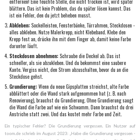
entfernen! Eine feuchte Stelle, die nicht trocken ist, wird später
blättern. Das ist kein Problem, das du später lösen kannst. Das
ist ein Fehler, den du jetzt beheben musst.
Abkleben:
Sockelleisten, Fensterbänke, Türrahmen, Steckdosen -
alles abkleben. Nutze Malerkrepp, nicht Klebeband. Klebe den
Krepp fest an, drücke ihn mit dem Finger ab, damit keine Farbe
darunter läuft.
Steckdosen abnehmen:
Schraube die Deckel ab. Das ist
schneller, als sie abzukleben. Und du bekommst eine saubere
Kante. Vergiss nicht, den Strom abzuschalten, bevor du an die
Steckdose gehst.
Grundierung:
Wenn du neue Gipsplatten streichst, alte Farbe
abblättert oder die Wand stark aufgenommen hat (z. B. nach
Renovierung), brauchst du Grundierung. Ohne Grundierung saugt
die Wand die Farbe auf wie ein Schwamm. Dann brauchst du drei
Anstriche statt zwei. Und das kostet mehr Farbe und Zeit.
Ein typischer Fehler? Die Grundierung vergessen. Ein Nutzer auf
toom.de schrieb im August 2023: „Habe die Grundierung vergessen -