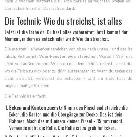
nach 2 Wochen blätterte die Farbe bereits an feuchten Stellen ab.“
Das ist kein Einzelfall. Das ist Standard.
Die Technik: Wie du streichst, ist alles
Jetzt ist die Farbe da. Du hast alles vorbereitet. Jetzt kommt der
Moment, in dem es entschieden wird: Wie du streichst.
Die meisten Heimwerker streichen von oben nach unten - und das ist
falsch. Richtig ist:
Vom Fenster weg streichen.
Warum? Weil das
Licht von außen kommt. Wenn du mit dem Licht streichst, siehst du,
wo die Farbe zu dick oder zu dünn aufgetragen ist. Wenn du gegen das
Licht streichst, verdeckst du Schatten - und am Ende hast du
ungleichmäßige Streifen.
Die Technik ist einfach:
Ecken und Kanten zuerst:
Nimm den Pinsel und streiche die
Ecken, die Kanten und die Übergänge zur Decke. Das ist dein
Rahmen. Mach das mit einem kleinen Pinsel - 35 mm reicht.
Verwende nicht die Rolle. Die Rolle ist zu grob für Ecken.