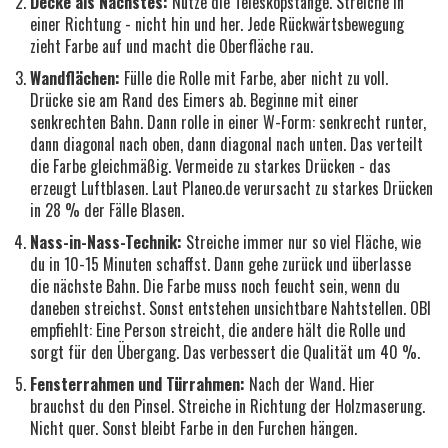
Decke als Nächstes:
Nutze die Teleskopstange. Streiche in
einer Richtung - nicht hin und her. Jede Rückwärtsbewegung
zieht Farbe auf und macht die Oberfläche rau.
Wandflächen:
Fülle die Rolle mit Farbe, aber nicht zu voll.
Drücke sie am Rand des Eimers ab. Beginne mit einer
senkrechten Bahn. Dann rolle in einer W-Form: senkrecht runter,
dann diagonal nach oben, dann diagonal nach unten. Das verteilt
die Farbe gleichmäßig. Vermeide zu starkes Drücken - das
erzeugt Luftblasen. Laut Planeo.de verursacht zu starkes Drücken
in 28 % der Fälle Blasen.
Nass-in-Nass-Technik:
Streiche immer nur so viel Fläche, wie
du in 10-15 Minuten schaffst. Dann gehe zurück und überlasse
die nächste Bahn. Die Farbe muss noch feucht sein, wenn du
daneben streichst. Sonst entstehen unsichtbare Nahtstellen. OBI
empfiehlt: Eine Person streicht, die andere hält die Rolle und
sorgt für den Übergang. Das verbessert die Qualität um 40 %.
Fensterrahmen und Türrahmen:
Nach der Wand. Hier
brauchst du den Pinsel. Streiche in Richtung der Holzmaserung.
Nicht quer. Sonst bleibt Farbe in den Furchen hängen.