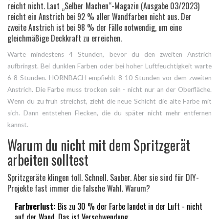
reicht nicht. Laut „Selber Machen“-Magazin (Ausgabe 03/2023)
reicht ein Anstrich bei 92 % aller Wandfarben nicht aus. Der
zweite Anstrich ist bei 98 % der Fälle notwendig, um eine
gleichmäßige Deckkraft zu erreichen.
Warte mindestens 4 Stunden, bevor du den zweiten Anstrich
aufbringst. Bei dunklen Farben oder bei hoher Luftfeuchtigkeit warte
6-8 Stunden. HORNBACH empfiehlt 8-10 Stunden vor dem zweiten
Anstrich. Die Farbe muss trocken sein - nicht nur an der Oberfläche.
Wenn du zu früh streichst, zieht die neue Schicht die alte Farbe mit
sich. Dann entstehen Flecken, die du später nicht mehr entfernen
kannst.
Warum du nicht mit dem Spritzgerät
arbeiten solltest
Spritzgeräte klingen toll. Schnell. Sauber. Aber sie sind für DIY-
Projekte fast immer die falsche Wahl. Warum?
Farbverlust:
Bis zu 30 % der Farbe landet in der Luft - nicht
auf der Wand. Das ist Verschwendung.