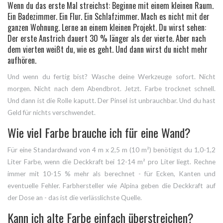
Wenn du das erste Mal streichst: Beginne mit einem kleinen Raum.
Ein Badezimmer. Ein Flur. Ein Schlafzimmer. Mach es nicht mit der
ganzen Wohnung. Lerne an einem kleinen Projekt. Du wirst sehen:
Der erste Anstrich dauert 30 % länger als der vierte. Aber nach
dem vierten weißt du, wie es geht. Und dann wirst du nicht mehr
aufhören.
Und wenn du fertig bist? Wasche deine Werkzeuge sofort. Nicht
morgen. Nicht nach dem Abendbrot. Jetzt. Farbe trocknet schnell.
Und dann ist die Rolle kaputt. Der Pinsel ist unbrauchbar. Und du hast
Geld für nichts verschwendet.
Wie viel Farbe brauche ich für eine Wand?
Für eine Standardwand von 4 m x 2,5 m (10 m²) benötigst du 1,0-1,2
Liter Farbe, wenn die Deckkraft bei 12-14 m² pro Liter liegt. Rechne
immer mit 10-15 % mehr als berechnet - für Ecken, Kanten und
eventuelle Fehler. Farbhersteller wie Alpina geben die Deckkraft auf
der Dose an - das ist die verlässlichste Quelle.
Kann ich alte Farbe einfach überstreichen?