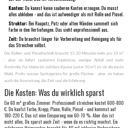
Kanten:
Du kannst keine sauberen Kanten erzeugen. Du musst
alles abkleben - und das ist aufwendiger als mit Rolle und Pinsel.
Struktur:
Bei Rauputz, Putz oder alten Wänden sammelt sich
Farbe in den Vertiefungen. Das sieht unprofessionell aus.
Zeit:
Du brauchst länger für Vorbereitung und Reinigung als für
das Streichen selbst.
Die Rollen- und Pinseltechnik braucht 15-20 Minuten mehr pro 10 m²
- aber sie liefert sauberere Ergebnisse, weniger Abfall und mehr
Kontrolle. Für kleine bis mittlere Räume (unter 50 m²) ist sie die beste
Wahl. Profis nutzen Spritzgeräte für große Flächen - aber sie haben
auch die Ausrüstung, die Zeit und die Erfahrung.
Die Kosten: Was du wirklich sparst
Ein 60 m² großes Zimmer: Professionell streichen kostet 600-800
€. Du kaufst Farbe, Krepp, Plane, Rolle, Pinsel - und kommst auf
180-220 €. Das ist eine Einsparung von 60-70 %. Aber das ist
nicht alles. Du sparst auch Zeit - wenn du es richtig machst. Ein
erfahrener Heimwerker braucht für 40 m² inklusive Vorbereitung