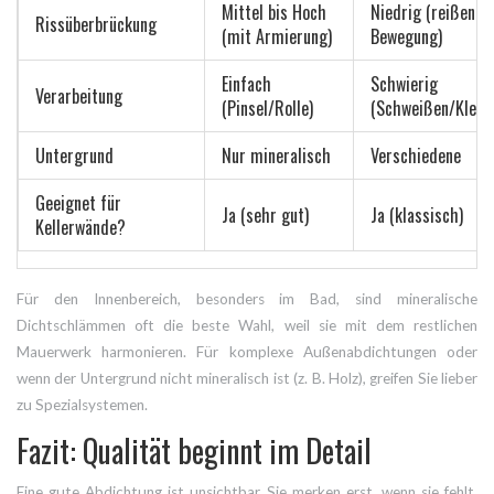
Mittel bis Hoch
Niedrig (reißen be
Rissüberbrückung
(mit Armierung)
Bewegung)
Einfach
Schwierig
Verarbeitung
(Pinsel/Rolle)
(Schweißen/Klebe
Untergrund
Nur mineralisch
Verschiedene
Geeignet für
Ja (sehr gut)
Ja (klassisch)
Kellerwände?
Für den Innenbereich, besonders im Bad, sind mineralische
Dichtschlämmen oft die beste Wahl, weil sie mit dem restlichen
Mauerwerk harmonieren. Für komplexe Außenabdichtungen oder
wenn der Untergrund nicht mineralisch ist (z. B. Holz), greifen Sie lieber
zu Spezialsystemen.
Fazit: Qualität beginnt im Detail
Eine gute Abdichtung ist unsichtbar. Sie merken erst, wenn sie fehlt.