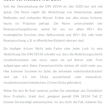
Seit der Überarbeitung der
DIN 18534
im Jahr 2020 hat sich viel
getan. Die Norm regelt die Abdichtung von Innenräumen gegen
fließendes und stehendes Wasser. Früher war alles etwas lockerer,
heute ist Präzision gefragt. Die Norm unterscheidet vier
Beanspruchungsklassen, wobei für uns vor allem W2-I (für
bodengleiche Duschen ohne Abflussrinne) und W3-I (für sehr hohe
Beanspruchung, z. B. in öffentlichen Bädern) relevant sind.
Ein häufiger Irrtum: Nicht jede Farbe oder jeder Lack ist eine
Abdichtung. Die DIN 18534 schreibt vor, dass die Abdichtungsschicht
rissüberbrückend sein muss, wenn sie auf Beton oder Putz
aufgetragen wird. Reine Zementanstriche reichen oft nicht mehr aus.
Hier kommen Systeme ins Spiel, die entweder reaktionsharzbasiert
sind (ab 1,0 mm Dicke ausreichend) oder mineralisch-
rissüberbrückend (mindestens 2,0 mm Dicke gefordert).
Wenn Sie also Ihr Bad sanieren, prüfen Sie unbedingt das Datenblatt
Ihres Produkts. Steht dort „geeignet gemäß DIN 18534 Teil 2",
können Sie beruhigt weitermachen. Ist das nicht der Fall, riskieren Sie,