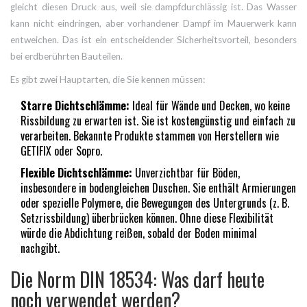
gleicht diesen Druck aus, weil sie dampfdurchlässig ist. Das Wasser
kann nicht eindringen, aber vorhandener Dampf im Mauerwerk kann
entweichen. Das ist ein entscheidender Sicherheitsvorteil, besonders
bei erdberührten Bauteilen.
Es gibt zwei Hauptarten, die Sie kennen müssen:
Starre Dichtschlämme:
Ideal für Wände und Decken, wo keine
Rissbildung zu erwarten ist. Sie ist kostengünstig und einfach zu
verarbeiten. Bekannte Produkte stammen von Herstellern wie
GETIFIX oder Sopro.
Flexible Dichtschlämme:
Unverzichtbar für Böden,
insbesondere in bodengleichen Duschen. Sie enthält Armierungen
oder spezielle Polymere, die Bewegungen des Untergrunds (z. B.
Setzrissbildung) überbrücken können. Ohne diese Flexibilität
würde die Abdichtung reißen, sobald der Boden minimal
nachgibt.
Die Norm DIN 18534: Was darf heute
noch verwendet werden?