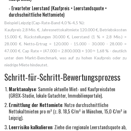
‑ Erwarteter Leerstand (Kaufpreis × Leerstandsquote ×
durchschnittliche Nettomiete)
Beispiel Leipzig (Cap‑Rate‑Band 4,0 %‑4,5 %):
Kaufpreis 2,8 Mio. €, Jahresnettokaltmiete 120.000 €, Betriebskosten
15.000 €, Rückstellungen 30.000 €, Leerstand (1 % × 2,8 Mio.) =
28.000 €. Netto‑Ertrag = 120.000 - 15.000 - 30.000 - 28.000 =
47.000 €. Cap Rate = (47.000 ÷ 2.800.000) × 100 ≈ 1,68 % - deutlich
unter dem Markt‑Benchmark, was auf zu hohen Kaufpreis oder zu
niedrige Miete hindeutet.
Schritt‑für‑Schritt‑Bewertungsprozess
Marktanalyse
: Sammle aktuelle Miet‑ und Kaufpreisdaten
(GREIX‑Studie, lokale Gutachter, Immobilienportale).
Ermittlung der Nettomiete
: Nutze durchschnittliche
Nettokaltmieten pro m² (z. B. 18,5 €/m² in München, 15,0 €/m² in
Leipzig).
Leerrisiko kalkulieren
: Ziehe die regionale Leerstandsquote ab,