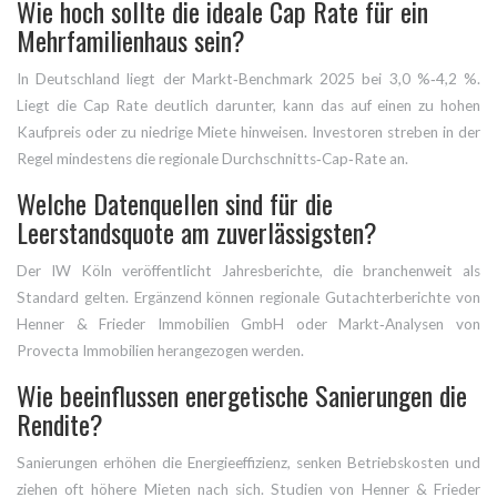
Wie hoch sollte die ideale Cap Rate für ein
Mehrfamilienhaus sein?
In Deutschland liegt der Markt‑Benchmark 2025 bei 3,0 %‑4,2 %.
Liegt die Cap Rate deutlich darunter, kann das auf einen zu hohen
Kaufpreis oder zu niedrige Miete hinweisen. Investoren streben in der
Regel mindestens die regionale Durchschnitts‑Cap‑Rate an.
Welche Datenquellen sind für die
Leerstandsquote am zuverlässigsten?
Der
IW Köln
veröffentlicht Jahresberichte, die branchenweit als
Standard gelten. Ergänzend können regionale Gutachterberichte von
Henner & Frieder Immobilien GmbH
oder Markt‑Analysen von
Provecta Immobilien
herangezogen werden.
Wie beeinflussen energetische Sanierungen die
Rendite?
Sanierungen erhöhen die Energieeffizienz, senken Betriebskosten und
ziehen oft höhere Mieten nach sich. Studien von
Henner & Frieder