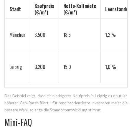
Kaufpreis
Netto‑Kaltmiete
Stadt
Leerstandsq
(€/m²)
(€/m²)
München
6.500
18,5
1,2 %
Leipzig
3.200
15,0
1,0 %
Das Beispiel zeigt, dass ein niedrigerer Kaufpreis in Leipzig zu deutlich
höheren Cap‑Rates führt - für renditeorientierte Investoren meist die
bessere Wahl, solange die Standortentwicklung stimmt.
Mini‑FAQ