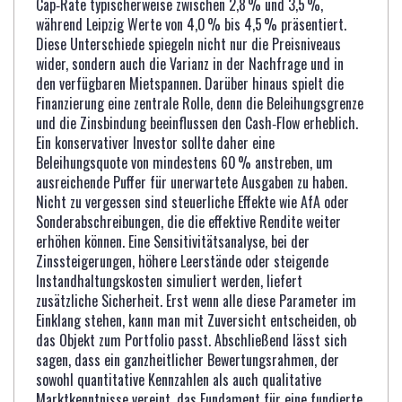
Cap‑Rate typischerweise zwischen 2,8 % und 3,5 %,
während Leipzig Werte von 4,0 % bis 4,5 % präsentiert.
Diese Unterschiede spiegeln nicht nur die Preisniveaus
wider, sondern auch die Varianz in der Nachfrage und in
den verfügbaren Mietspannen. Darüber hinaus spielt die
Finanzierung eine zentrale Rolle, denn die Beleihungsgrenze
und die Zinsbindung beeinflussen den Cash‑Flow erheblich.
Ein konservativer Investor sollte daher eine
Beleihungsquote von mindestens 60 % anstreben, um
ausreichende Puffer für unerwartete Ausgaben zu haben.
Nicht zu vergessen sind steuerliche Effekte wie AfA oder
Sonderabschreibungen, die die effektive Rendite weiter
erhöhen können. Eine Sensitivitätsanalyse, bei der
Zinssteigerungen, höhere Leerstände oder steigende
Instandhaltungskosten simuliert werden, liefert
zusätzliche Sicherheit. Erst wenn alle diese Parameter im
Einklang stehen, kann man mit Zuversicht entscheiden, ob
das Objekt zum Portfolio passt. Abschließend lässt sich
sagen, dass ein ganzheitlicher Bewertungsrahmen, der
sowohl quantitative Kennzahlen als auch qualitative
Marktkenntnisse vereint, das Fundament für eine fundierte