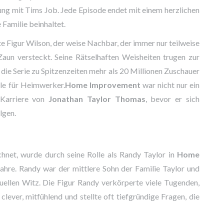
ung mit Tims Job. Jede Episode endet mit einem herzlichen
 Familie beinhaltet.
e Figur Wilson, der weise Nachbar, der immer nur teilweise
Zaun versteckt. Seine Rätselhaften Weisheiten trugen zur
e die Serie zu Spitzenzeiten mehr als 20 Millionen Zuschauer
lle für Heimwerker.
Home Improvement
war nicht nur ein
 Karriere von
Jonathan Taylor Thomas
, bevor er sich
lgen.
hnet, wurde durch seine Rolle als Randy Taylor in
Home
hre. Randy war der mittlere Sohn der Familie Taylor und
tuellen Witz. Die Figur Randy verkörperte viele Tugenden,
lever, mitfühlend und stellte oft tiefgründige Fragen, die