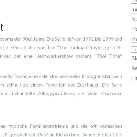
In
Nu
t
Pl
Ha
coms der 90er Jahre. Die Serie lief von 1991 bis 1999 und
ählt die Geschichte von Tim "The Toolman" Taylor, gespielt
Tü
werker, der eine Heimwerkershow namens "Tool Time"
Bl
R
 Randy Taylor, einem der drei Söhne des Protagonisten. Sein
Fi
hn schnell zu einem Favoriten der Zuschauer. Die Serie
nd behandelte Alltagsprobleme, die viele Zuschauer
en typische Familienprobleme und die oft komischen
Jill, gespielt von Patricia Richardson. Daneben bietet die