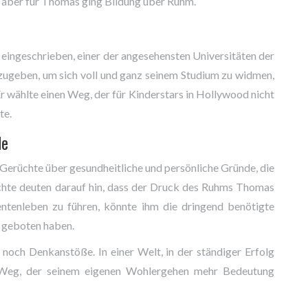
tt, aber für Thomas ging Bildung über Ruhm.
eingeschrieben, einer der angesehensten Universitäten der
fzugeben, um sich voll und ganz seinem Studium zu widmen,
r wählte einen Weg, der für Kinderstars in Hollywood nicht
te.
de
erüchte über gesundheitliche und persönliche Gründe, die
ichte deuten darauf hin, dass der Druck des Ruhms Thomas
entenleben zu führen, könnte ihm die dringend benötigte
e geboten haben.
 noch Denkanstöße. In einer Welt, in der ständiger Erfolg
n Weg, der seinem eigenen Wohlergehen mehr Bedeutung