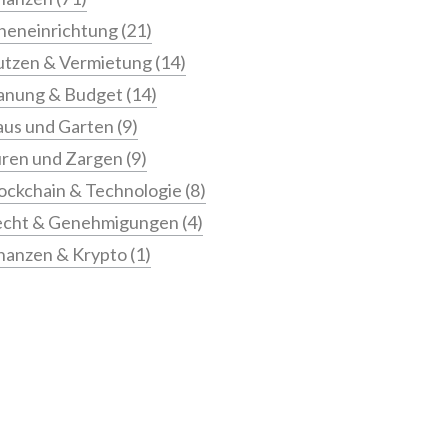
neneinrichtung
(21)
tzen & Vermietung
(14)
anung & Budget
(14)
us und Garten
(9)
ren und Zargen
(9)
ockchain & Technologie
(8)
echt & Genehmigungen
(4)
nanzen & Krypto
(1)