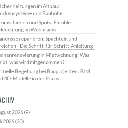
ächenheizungen im Altbau:
ockensysteme und Bauhöhe
romschienen und Spots: Flexible
leuchtung im Wohnraum
ndrisse reparieren: Spachteln und
reichen - Die Schritt-für-Schritt-Anleitung
chenrenovierung in Mietwohnung: Was
eibt, was wird mitgenommen?
rtuelle Begehung bei Bauprojekten: BIM
d 4D-Modelle in der Praxis
RCHIV
gust 2026
(9)
li 2026
(30)