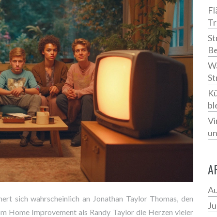
Fl
Tr
St
Be
Wa
St
Kü
bl
Vi
un
A
Au
nert sich wahrscheinlich an Jonathan Taylor Thomas, den
Ju
tcom Home Improvement als Randy Taylor die Herzen vieler