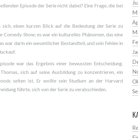
Ju
eßenden Episode der Serie nicht dabei? Eine Frage, die bei
Ma
Ap
sich, einen kurzen Blick auf die Bedeutung der Serie zu
M
e Comedy-Show; es war ein kulturelles Phänomen, das eine
Fe
war darin ein wesentlicher Bestandteil, und sein Fehlen in
Ja
luckauf.
D
pisode war das Ergebnis einer bewussten Entscheidung.
N
Thomas, sich auf seine Ausbildung zu konzentrieren, ein
woods selten ist. Er wollte sein Studium an der Harvard
Ok
heidung führte, sich von der Serie zu verabschieden.
Se
K
Re
Fi