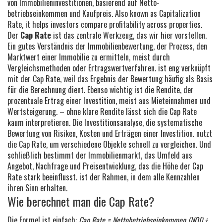
von Immobilieninvestitionen, basierend auf Netto­
betriebseinkommen und Kaufpreis
. Also known as
Capitalization
Rate
, it helps investors compare profitability across properties.
Der
Cap Rate
ist das zentrale Werkzeug, das wir hier vorstellen.
Ein gutes Verständnis der
Immobilienbewertung
,
der Prozess, den
Marktwert einer Immobilie zu ermitteln, meist durch
Vergleichsmethoden oder Ertragswertverfahren
.
ist eng verknüpft
mit der Cap Rate, weil das Ergebnis der Bewertung häufig als Basis
für die Berechnung dient. Ebenso wichtig ist die
Rendite
,
der
prozentuale Ertrag einer Investition, meist aus Mieteinnahmen und
Wertsteigerung
.
– ohne klare Rendite lässt sich die Cap Rate
kaum interpretieren. Die
Investitionsanalyse
,
die systematische
Bewertung von Risiken, Kosten und Erträgen einer Investition
.
nutzt
die Cap Rate, um verschiedene Objekte schnell zu vergleichen. Und
schließlich bestimmt der
Immobilienmarkt
,
das Umfeld aus
Angebot, Nachfrage und Preisentwicklung, das die Höhe der Cap
Rate stark beeinflusst
.
ist der Rahmen, in dem alle Kennzahlen
ihren Sinn erhalten.
Wie berechnet man die Cap Rate?
Die Formel ist einfach:
Cap Rate = Netto­betriebseinkommen (NOI) ÷