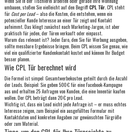
Wenn Sie in der Tischlerei arbeiten oder gerade Ihre Wohnung
umbauen, stoßen Sie vielleicht auf den Begriff
CPL Tür
. CPL steht
für
Cost per Lead
– also die Kosten, die entstehen, wenn ein
potenzieller Kunde Interesse an einer Tür zeigt und Kontakt
aufnimmt. Das klingt zunächst nach Marketing‑Jargon, ist aber
praktisch für jeden, der Türen verkauft oder einpasst.
Warum das relevant ist? Jeder Euro, den Sie für Werbung ausgeben,
sollte messbare Ergebnisse bringen. Beim CPL wissen Sie genau, wie
viel ein qualifizierter Kundenkontakt kostet und können Ihr Budget
besser planen.
Wie CPL Tür berechnet wird
Die Formel ist simpel: Gesamtwerbekosten geteilt durch die Anzahl
der Leads. Beispiel: Sie geben 500 € für eine Facebook‑Kampagne
aus und erhalten 25 Anfragen von Kunden, die eine Innentür kaufen
wollen. Der CPL beträgt dann 20 € pro Lead.
Wichtig ist, dass ein Lead nicht jede Anfrage ist – er muss echtes
Interesse zeigen, zum Beispiel ein ausgefülltes Formular mit
Kontaktdaten und konkreten Angaben zur gewünschten Türgröße
oder zum Material.
Tipps, um den CPL für Ihre Türprojekte zu