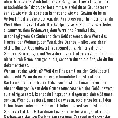
ohne Grundstück
. Auch bekannt als
Baugutachtenwert
, ist er der
entscheidende Faktor, der bestimmt, wie viel du an Grundsteuer
zahlst, wie viel du absetzen kannst und wie viel Gewinn du beim
Verkauf machst.
Viele denken, der Kaufpreis einer Immobilie ist ihr
Wert. Aber das ist falsch. Der Kaufpreis setzt sich aus zwei Teilen
zusammen: dem
Bodenwert
,
dem Wert des Grundstücks,
unabhängig vom Gebäude
und dem
Gebäudewert
,
dem Wert des
Hauses, der Wohnung, der Wand, des Daches – alles, was drauf
steht
. Nur der Gebäudewert ist abzugsfähig. Nur er zählt für
Steuern, Sanierungen und Versicherungen. Und er verändert sich –
nicht durch Renovierungen allein, sondern durch die Art, wie du ihn
dokumentierst.
Warum ist das wichtig? Weil das Finanzamt nur den Gebäudeteil
abschreibt. Wenn du eine ererbte Immobilie kaufst und den
Kaufpreis nicht richtig aufteilst, verlierst du Tausende Euro an
Abschreibungen. Wenn dein Grundsteuerbescheid den Gebäudewert
zu niedrig ansetzt, kannst du Einspruch einlegen und deine Steuern
senken. Wenn du sanierst, musst du wissen, ob die Kosten auf den
Gebäudewert oder den Bodenwert fallen – sonst verlierst du den
Steuervorteil. Der Gebäudewert ist kein fester Wert, sondern ein
Rechenwert, der von Baujahr, Ausstattung, Zustand und sogar der