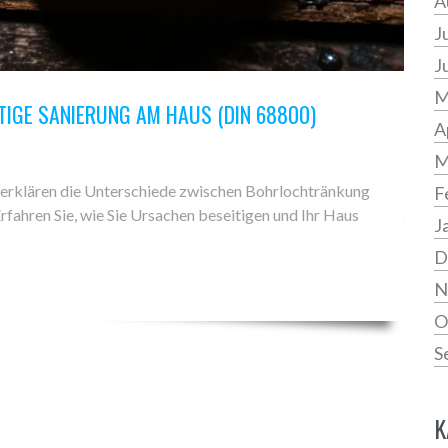
A
J
J
M
IGE SANIERUNG AM HAUS (DIN 68800)
A
M
erklären die Unterschiede zwischen Bohrlochtränkung
F
fahren Sie, wie Sie Ursachen beseitigen und Ihr Haus
J
D
N
O
S
K