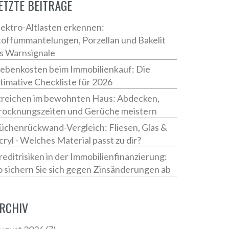
ETZTE BEITRÄGE
lektro-Altlasten erkennen:
toffummantelungen, Porzellan und Bakelit
ls Warnsignale
ebenkosten beim Immobilienkauf: Die
ltimative Checkliste für 2026
treichen im bewohnten Haus: Abdecken,
rocknungszeiten und Gerüche meistern
üchenrückwand-Vergleich: Fliesen, Glas &
cryl - Welches Material passt zu dir?
reditrisiken in der Immobilienfinanzierung:
o sichern Sie sich gegen Zinsänderungen ab
RCHIV