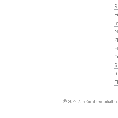
R
F
I
N
P
H
T
B
R
F
© 2026. Alle Rechte vorbehalten.