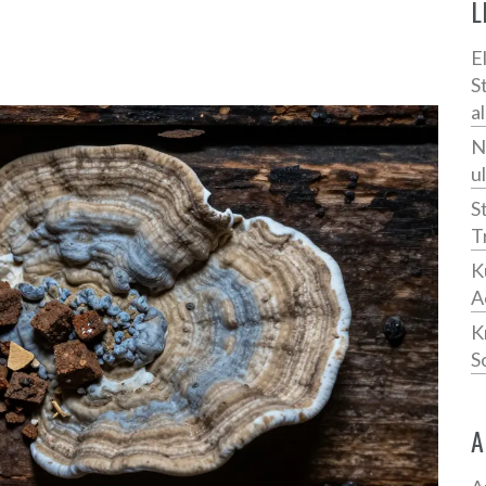
L
E
S
a
N
u
S
T
K
A
K
S
A