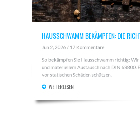
HAUSSCHWAMM BEKÄMPFEN: DIE RICHT
Jun 2, 2026 / 17 Kommentare
So bekämpfen Sie Hausschwamm richtig: Wir 
und materiellem Austausch nach DIN 68800. Er
vor statischen Schäden schützen.
WEITERLESEN