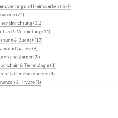
enovierung und Heimwerken
(164)
inanzen
(71)
nneneinrichtung
(21)
utzen & Vermietung
(14)
lanung & Budget
(13)
aus und Garten
(9)
üren und Zargen
(9)
lockchain & Technologie
(8)
echt & Genehmigungen
(4)
inanzen & Krypto
(1)