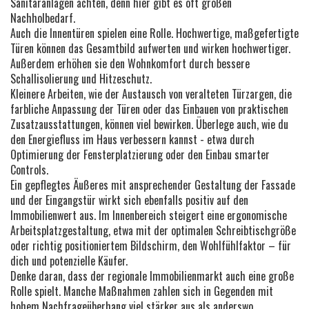
Sanitäranlagen achten, denn hier gibt es oft großen
Nachholbedarf.
Auch die Innentüren spielen eine Rolle. Hochwertige, maßgefertigte
Türen können das Gesamtbild aufwerten und wirken hochwertiger.
Außerdem erhöhen sie den Wohnkomfort durch bessere
Schallisolierung und Hitzeschutz.
Kleinere Arbeiten, wie der Austausch von veralteten Türzargen, die
farbliche Anpassung der Türen oder das Einbauen von praktischen
Zusatzausstattungen, können viel bewirken. Überlege auch, wie du
den Energiefluss im Haus verbessern kannst - etwa durch
Optimierung der Fensterplatzierung oder den Einbau smarter
Controls.
Ein gepflegtes Äußeres mit ansprechender Gestaltung der Fassade
und der Eingangstür wirkt sich ebenfalls positiv auf den
Immobilienwert aus. Im Innenbereich steigert eine ergonomische
Arbeitsplatzgestaltung, etwa mit der optimalen Schreibtischgröße
oder richtig positioniertem Bildschirm, den Wohlfühlfaktor – für
dich und potenzielle Käufer.
Denke daran, dass der regionale Immobilienmarkt auch eine große
Rolle spielt. Manche Maßnahmen zahlen sich in Gegenden mit
hohem Nachfrageüberhang viel stärker aus als anderswo.