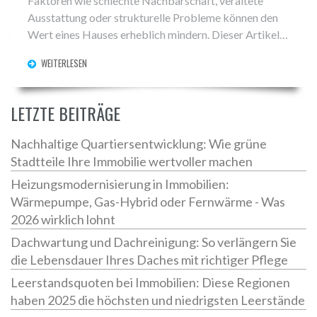
Faktoren wie schlechte Nachbarschaft, veraltete
Ausstattung oder strukturelle Probleme können den
Wert eines Hauses erheblich mindern. Dieser Artikel
untersucht die häufigsten Ursachen für den
WEITERLESEN
Wertverlust von Immobilien und bietet praktische
Tipps, wie man diesen entgegenwirken kann.
Entdecken Sie, was Käufer abschreckt und wie Sie den
LETZTE BEITRÄGE
Wert Ihrer Immobilie erhalten oder sogar steigern
können. Lesen Sie weiter für wertvolle Einblicke und
Nachhaltige Quartiersentwicklung: Wie grüne
konkrete Ratschläge.
Stadtteile Ihre Immobilie wertvoller machen
Heizungsmodernisierung in Immobilien:
Wärmepumpe, Gas-Hybrid oder Fernwärme - Was
2026 wirklich lohnt
Dachwartung und Dachreinigung: So verlängern Sie
die Lebensdauer Ihres Daches mit richtiger Pflege
Leerstandsquoten bei Immobilien: Diese Regionen
haben 2025 die höchsten und niedrigsten Leerstände