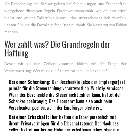
die Berechnung der Steuer gelten bei Schenkungen und Erbschaften
weitgehend dieselben Regeln. Doch wer wann zahlt, wie viel steuerfrei
bleibt und welche Fallstricke lauern - das unterscheidet sich deutlich.
Lassen Sie uns die Details aufschlüsseln, damit Sie keine teuren Fehler
machen.
Wer zahlt was? Die Grundregeln der
Haftung
Bevor wir zu den Zahlen kommen, klären wir die Frage der
Verantwortung. Wer muss die Steuer tatsächlich bezahlen?
Bei einer Schenkung:
Der Beschenkte (also der Empfänger) ist
primär für die Steuerzahlung verantwortlich. Wichtig zu wissen:
Wenn der Beschenkte die Steuer nicht zahlen kann, haftet der
Schenker nachrangig. Das Finanzamt kann also auch beim
Verschenker pochen, wenn der Empfänger pleite ist.
Bei einer Erbschaft:
Hier haften die Erben persönlich mit
ihrem Privatvermögen für die Erbschaftsteuer. Der Nachlass
selbst haftet nur bis zur Höhe des erhaltenen Erbes, aber die