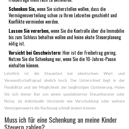
Schenken Sie,
wenn Sie sicherstellen wollen, dass die
Vermögensverteilung schon zu Ihren Lebzeiten geschieht und
Konflikte vermieden werden.
Lassen Sie vererben,
wenn Sie die Kontrolle über die Immobilie
bis zum Schluss behalten wollen und keine akute Steuerplanung
nötig ist.
Vorsicht bei Geschwistern:
Hier ist der Freibetrag gering.
Nutzen Sie die Schenkung nur, wenn Sie die 10-Jahres-Pause
einhalten können.
Letztlich ist die Steuerlast bei identischem Wert und
Verwandtschaftsgrad ähnlich hoch. Der Unterschied liegt in der
Flexibilität und der Möglichkeit der langfristigen Optimierung. Holen
Sie sich immer Rat von einem spezialisierten Steuerberater oder
Notar, da individuelle Umstände wie Verschuldung oder weitere
Vermögenswerte die Rechnung schnell ändern können.
Muss ich für eine Schenkung an meine Kinder
Steuern zahlen?