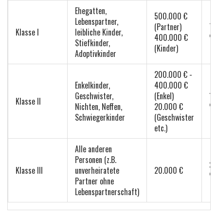
Ehegatten,
500.000 €
Lebenspartner,
(Partner)
7 
Klasse I
leibliche Kinder,
400.000 €
%
Stiefkinder,
(Kinder)
Adoptivkinder
200.000 € -
Enkelkinder,
400.000 €
Geschwister,
(Enkel)
15
Klasse II
Nichten, Neffen,
20.000 €
%
Schwiegerkinder
(Geschwister
etc.)
Alle anderen
Personen (z.B.
30
Klasse III
unverheiratete
20.000 €
%
Partner ohne
Lebenspartnerschaft)