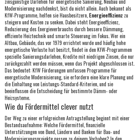
zinsgünstige Darlehen für energetische Sanierung, Neubau und
Modernisierung
nachdenkst, bist du nicht allein. Auch bekannt als
KfW‑Programme
, helfen sie Hausbesitzern,
Energieeffizienz
zu
steigern und Kosten zu senken. Dabei steht
Energieeffizienz
,
Reduzierung des Energieverbrauchs durch bessere Dämmung,
effiziente Heiztechnik und smarte Steuerung
im Fokus. Wer ein
Altbau
,
Gebäude, das vor 1979 errichtet wurde und häufig hohe
energetische Verluste hat
besitzt, findet in den KfW‑Programmen
spezielle
Sanierungsdarlehen
,
Kredite mit niedrigen Zinsen, die nur
zurückgezahlt werden müssen, wenn das Projekt abgeschlossen ist
.
Das bedeutet: KfW Förderungen umfassen Programme für
energetische Modernisierung, sie erfordern eine klare Planung und
die Einhaltung von Leistungs‑Standard‑Kriterien, und sie
beeinflussen die Entscheidung für bestimmte Dämm‑ oder
Heizsysteme.
Wie du Fördermittel clever nutzt
Der Weg zu einer erfolgreichen Antragstellung beginnt mit einer
Bestandsaufnahme: Welche
Fördermittel
,
finanzielle
Unterstützungen von Bund, Ländern und Banken für Bau‑ und
Modernisierungsprojekte
passen zu deinem Vorhaben? In den