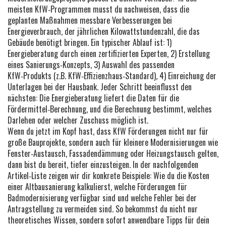
meisten KfW‑Programmen musst du nachweisen, dass die
geplanten Maßnahmen messbare Verbesserungen bei
Energieverbrauch
,
der jährlichen Kilowattstundenzahl, die das
Gebäude benötigt
bringen. Ein typischer Ablauf ist: 1)
Energieberatung durch einen zertifizierten Experten, 2) Erstellung
eines Sanierungs‑Konzepts, 3) Auswahl des passenden
KfW‑Produkts (z.B. KfW‑Effizienzhaus‑Standard), 4) Einreichung der
Unterlagen bei der Hausbank. Jeder Schritt beeinflusst den
nächsten: Die Energieberatung liefert die Daten für die
Fördermittel‑Berechnung, und die Berechnung bestimmt, welches
Darlehen oder welcher Zuschuss möglich ist.
Wenn du jetzt im Kopf hast, dass KfW Förderungen nicht nur für
große Bauprojekte, sondern auch für kleinere Modernisierungen wie
Fenster‑Austausch, Fassadendämmung oder Heizungstausch gelten,
dann bist du bereit, tiefer einzusteigen. In der nachfolgenden
Artikel‑Liste zeigen wir dir konkrete Beispiele: Wie du die Kosten
einer Altbausanierung kalkulierst, welche Förderungen für
Badmodernisierung verfügbar sind und welche Fehler bei der
Antragstellung zu vermeiden sind. So bekommst du nicht nur
theoretisches Wissen, sondern sofort anwendbare Tipps für dein