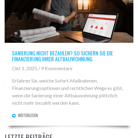
SANIERUNG NICHT BEZAHLEN? SO SICHERN SIE DIE
FINANZIERUNG IHRER ALTBAUWOHNUNG
Okt 1, 2025 / 9 Kommentare
Erfahren Sie, welche Sofort‑Maßnahmen,
Finanzierungsoptionen und rechtlichen Wege es gibt,
wenn die Sanierung einer Altbauwohnung plötzlich
nicht mehr bezahlt werden kann.
WEITERLESEN
LETZTE BEITRÄGE