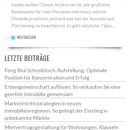
baden wollen? Dieser Artikel verrät, wie groß eine
Badewanne für zwei Personen sein muss, welche
Modelle praktisch sind und was bei der Auswahl und
Platzierung zu beachten ist. Es gibt nützliche Tipps
rund um Komfort, Maße und Extras. Außerdem
WEITERLESEN
findest du Fakten über Material, Einbau und Preise. So
kannst du entspannt zu zweit das Badevergnügen
genießen.
LETZTE BEITRÄGE
Feng Shui Schreibtisch-Aufstellung: Optimale
Position für Konzentration und Erfolg
Erbengemeinschaft auflösen: So verkaufen Sie eine
geerbte Immobilie gemeinsam
Markteintrittsstrategien in neuen
Immobilienregionen: So gelingt der Einstieg in
unbekannte Märkte
Mietvertragsgestaltung für Wohnungen: Klauseln