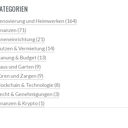
ATEGORIEN
enovierung und Heimwerken
(164)
inanzen
(71)
nneneinrichtung
(21)
utzen & Vermietung
(14)
lanung & Budget
(13)
aus und Garten
(9)
üren und Zargen
(9)
lockchain & Technologie
(8)
echt & Genehmigungen
(3)
inanzen & Krypto
(1)