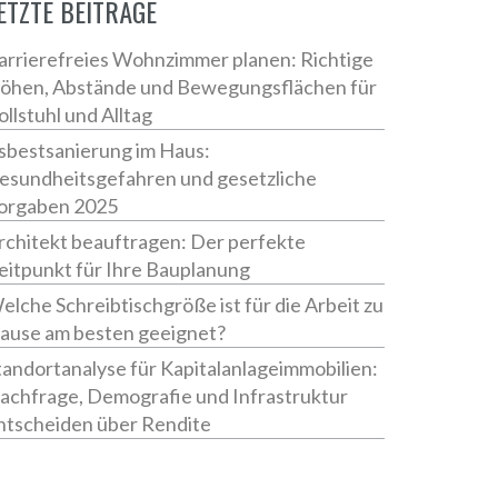
ETZTE BEITRÄGE
arrierefreies Wohnzimmer planen: Richtige
öhen, Abstände und Bewegungsflächen für
ollstuhl und Alltag
sbestsanierung im Haus:
esundheitsgefahren und gesetzliche
orgaben 2025
rchitekt beauftragen: Der perfekte
eitpunkt für Ihre Bauplanung
elche Schreibtischgröße ist für die Arbeit zu
ause am besten geeignet?
tandortanalyse für Kapitalanlageimmobilien:
achfrage, Demografie und Infrastruktur
ntscheiden über Rendite