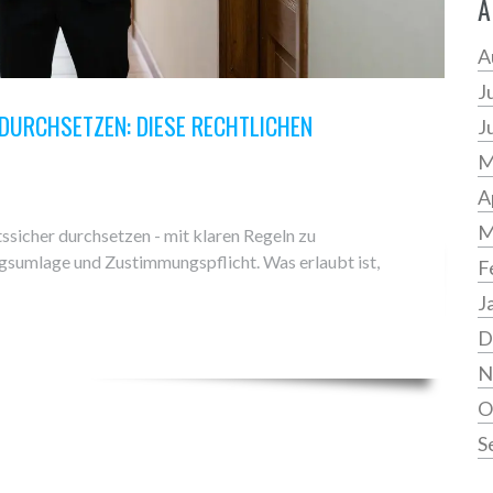
A
A
J
DURCHSETZEN: DIESE RECHTLICHEN
J
M
A
M
ssicher durchsetzen - mit klaren Regeln zu
sumlage und Zustimmungspflicht. Was erlaubt ist,
F
J
D
N
O
S