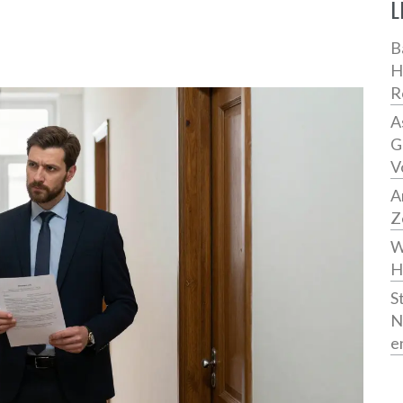
L
B
H
R
A
G
V
A
Z
W
H
S
N
e