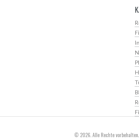
K
R
F
I
N
P
H
T
B
R
F
© 2026. Alle Rechte vorbehalten.