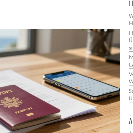
L
W
H
H
Ü
s
M
L
V
W
S
U
A