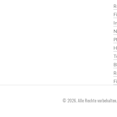
R
F
I
N
P
H
T
B
R
F
© 2026. Alle Rechte vorbehalten.