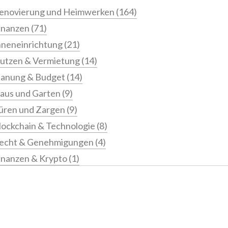
enovierung und Heimwerken
(164)
inanzen
(71)
nneneinrichtung
(21)
utzen & Vermietung
(14)
lanung & Budget
(14)
aus und Garten
(9)
üren und Zargen
(9)
lockchain & Technologie
(8)
echt & Genehmigungen
(4)
inanzen & Krypto
(1)