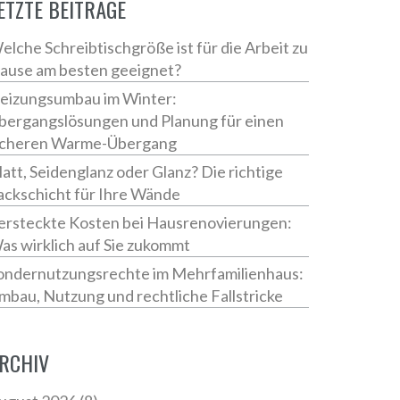
ETZTE BEITRÄGE
elche Schreibtischgröße ist für die Arbeit zu
ause am besten geeignet?
eizungsumbau im Winter:
bergangslösungen und Planung für einen
icheren Warme-Übergang
att, Seidenglanz oder Glanz? Die richtige
ackschicht für Ihre Wände
ersteckte Kosten bei Hausrenovierungen:
as wirklich auf Sie zukommt
ondernutzungsrechte im Mehrfamilienhaus:
mbau, Nutzung und rechtliche Fallstricke
RCHIV