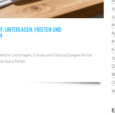
A
J
J
M
F: UNTERLAGEN, FRISTEN UND
A
N
M
F
elche Unterlagen, Fristen und Übersetzungen Sie für
J
e teure Fehler.
D
N
O
S
K