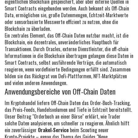
eigentlichen Blockchain gespeichert, aber über externe Quellen in
Smart Contracts eingebunden werden
. Auch bekannt als
Off‑Chain
Data
, ermöglichen sie, große Datenmengen, Echtzeit‑Marktwerte
oder sensorbasierte Messwerte effizient zu nutzen, ohne die
Blockchain zu überladen.
Ein zentrales Element, das Off‑Chain Daten nutzbar macht, ist die
Blockchain
,
ein dezentrales, unveränderliches Hauptbuch für
Transaktionen
. Durch
Oracles
,
externe Dienstleister, die off‑chain
Informationen in die Blockchain übertragen
gelangen diese Daten in
Smart Contracts
,
selbst ausführende Verträge, die automatisch
reagieren, wenn vordefinierte Bedingungen erfüllt sind
. Zusammen
bilden sie das Rückgrat von DeFi‑Plattformen, NFT‑Marktplätzen
und vielen anderen Anwendungen.
Anwendungsbereiche von Off‑Chain Daten
Im Kryptohandel liefern Off‑Chain Daten das Order‑Buch‑Tracking,
das Preis‑Feeds, Handelsvolumen und Tiefe in Echtzeit bereitstellt.
Unser Beitrag "Orderbuch an einer Börse" erklärt, wie Trader
solche Daten analysieren, um schneller zu reagieren. Ähnlich hilft
ein zuverlässiger
Orakel‑Service
beim Scouting neuer
Krypto‑Projekte – genau das Thema des Guides "Neue