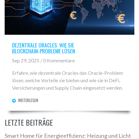
DEZENTRALE ORACLES: WIE SIE
BLOCKCHAIN‑PROBLEME LÖSEN
Sep 29, 2025 / 0 Kommentare
Erfahre, wie dezentrale Oracles das Oracle-Problem
lösen, welche Vorteile sie bieten und wie sie in DeFi,
Versicherungen und Supply Chain eingesetzt werden.
WEITERLESEN
LETZTE BEITRÄGE
Smart Home für Energieeffizienz: Heizung und Licht