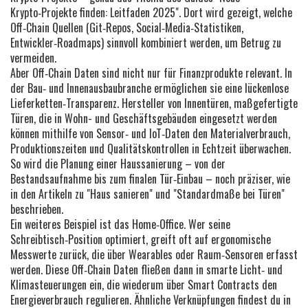
Krypto‑Projekte finden: Leitfaden 2025". Dort wird gezeigt, welche
Off‑Chain Quellen (Git‑Repos, Social‑Media‑Statistiken,
Entwickler‑Roadmaps) sinnvoll kombiniert werden, um Betrug zu
vermeiden.
Aber Off‑Chain Daten sind nicht nur für Finanzprodukte relevant. In
der Bau‑ und Innenausbaubranche ermöglichen sie eine lückenlose
Lieferketten‑Transparenz. Hersteller von
Innentüren
,
maßgefertigte
Türen, die in Wohn- und Geschäftsgebäuden eingesetzt werden
können mithilfe von Sensor‑ und IoT‑Daten den Materialverbrauch,
Produktionszeiten und Qualitätskontrollen in Echtzeit überwachen.
So wird die Planung einer Haussanierung – von der
Bestandsaufnahme bis zum finalen Tür‑Einbau – noch präziser, wie
in den Artikeln zu "Haus sanieren" und "Standardmaße bei Türen"
beschrieben.
Ein weiteres Beispiel ist das Home‑Office. Wer seine
Schreibtisch‑Position optimiert, greift oft auf ergonomische
Messwerte zurück, die über Wearables oder Raum‑Sensoren erfasst
werden. Diese Off‑Chain Daten fließen dann in smarte Licht‑ und
Klimasteuerungen ein, die wiederum über Smart Contracts den
Energieverbrauch regulieren. Ähnliche Verknüpfungen findest du in