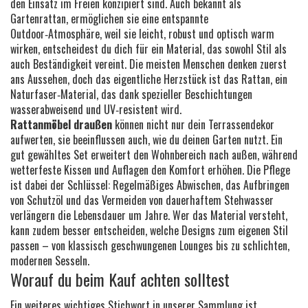
den Einsatz im Freien konzipiert sind
. Auch bekannt als
Gartenrattan
, ermöglichen sie eine entspannte
Outdoor‑Atmosphäre, weil sie leicht, robust und optisch warm
wirken
, entscheidest du dich für ein Material, das sowohl Stil als
auch Beständigkeit vereint. Die meisten Menschen denken zuerst
ans Aussehen, doch das eigentliche Herzstück ist das
Rattan
, ein
Naturfaser‑Material, das dank spezieller Beschichtungen
wasserabweisend und UV‑resistent wird.
Rattanmöbel draußen
können nicht nur dein Terrassendekor
aufwerten, sie beeinflussen auch, wie du deinen Garten nutzt. Ein
gut gewähltes Set erweitert den Wohnbereich nach außen, während
wetterfeste Kissen und Auflagen den Komfort erhöhen. Die Pflege
ist dabei der Schlüssel: Regelmäßiges Abwischen, das Aufbringen
von Schutzöl und das Vermeiden von dauerhaftem Stehwasser
verlängern die Lebensdauer um Jahre. Wer das Material versteht,
kann zudem besser entscheiden, welche Designs zum eigenen Stil
passen – von klassisch geschwungenen Lounges bis zu schlichten,
modernen Sesseln.
Worauf du beim Kauf achten solltest
Ein weiteres wichtiges Stichwort in unserer Sammlung ist