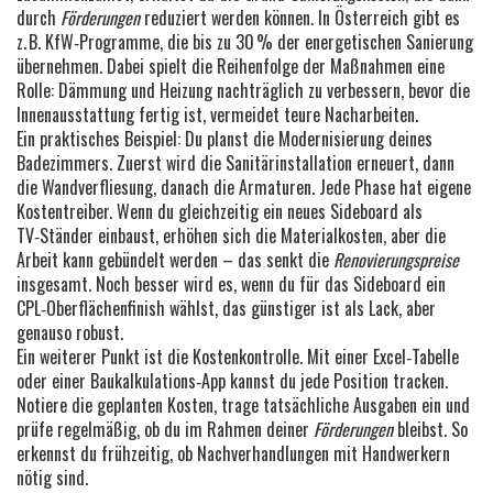
durch
Förderungen
reduziert werden können. In Österreich gibt es
z. B. KfW‑Programme, die bis zu 30 % der energetischen Sanierung
übernehmen. Dabei spielt die Reihenfolge der Maßnahmen eine
Rolle: Dämmung und Heizung nachträglich zu verbessern, bevor die
Innenausstattung fertig ist, vermeidet teure Nacharbeiten.
Ein praktisches Beispiel: Du planst die Modernisierung deines
Badezimmers. Zuerst wird die Sanitärinstallation erneuert, dann
die Wandverfliesung, danach die Armaturen. Jede Phase hat eigene
Kostentreiber. Wenn du gleichzeitig ein neues Sideboard als
TV‑Ständer einbaust, erhöhen sich die Materialkosten, aber die
Arbeit kann gebündelt werden – das senkt die
Renovierungspreise
insgesamt. Noch besser wird es, wenn du für das Sideboard ein
CPL‑Oberflächenfinish wählst, das günstiger ist als Lack, aber
genauso robust.
Ein weiterer Punkt ist die Kostenkontrolle. Mit einer Excel‑Tabelle
oder einer Baukalkulations‑App kannst du jede Position tracken.
Notiere die geplanten Kosten, trage tatsächliche Ausgaben ein und
prüfe regelmäßig, ob du im Rahmen deiner
Förderungen
bleibst. So
erkennst du frühzeitig, ob Nachverhandlungen mit Handwerkern
nötig sind.