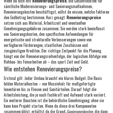
Wenn du dich mit
Renovierungspreise
,
die Gesamtkosten für
sämtliche Modernisierungs- und Sanierungsmaßnahmen
,
Renovierungskosten
beschäftigst, willst du wissen, welche Faktoren
den Endbetrag bestimmen. Kurz gesagt:
Renovierungspreise
setzen sich aus Material, Arbeitszeit und eventuellen
Genehmigungsgebühren zusammen. Sie werden stark beeinflusst
von
Sanierungskosten
,
den spezifischen Aufwendungen für
energetische und strukturelle Verbesserungen
sowie von
verfügbaren
Förderungen
,
staatlichen Zuschüssen und
zinsgünstigen Krediten
. Der richtige Zeitpunkt für die Planung
hängt von der
Renovierungsreihenfolge
,
der logischen Abfolge von
Rohbau‑ bis Feinarbeiten
ab – das spart Zeit und Geld.
Wie entstehen Renovierungspreise?
Erstmal gilt: Jeder Umbau braucht ein klares Budget. Die Basis
bilden Materialkosten – von Massivholz für maßgefertigte
Innentüren bis zu Fliesen und Sanitärteilen. Darauf folgt die
Arbeitsleistung, die je nach Fachkraft und Aufwand stark variiert.
Ein weiterer Baustein ist die behördliche Genehmigung; ohne sie
kann kein Projekt starten. Wenn du diese drei Komponenten
zusammenzählst, erhältst du die Grund‑
Sanierungskosten
, die dann