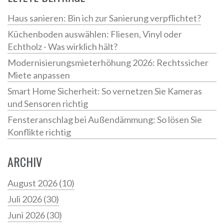
Wert Ihrer Immobilie erhalten oder sogar steigern
können. Lesen Sie weiter für wertvolle Einblicke und
Haus sanieren: Bin ich zur Sanierung verpflichtet?
konkrete Ratschläge.
Küchenboden auswählen: Fliesen, Vinyl oder
Echtholz - Was wirklich hält?
Modernisierungsmieterhöhung 2026: Rechtssicher
Miete anpassen
Smart Home Sicherheit: So vernetzen Sie Kameras
und Sensoren richtig
Fensteranschlag bei Außendämmung: So lösen Sie
Konflikte richtig
ARCHIV
August 2026
(10)
Juli 2026
(30)
Juni 2026
(30)