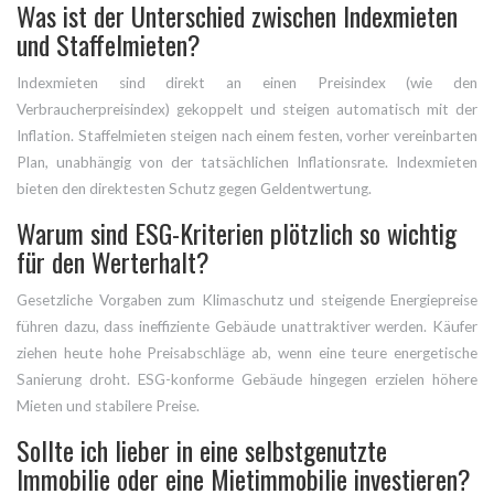
Was ist der Unterschied zwischen Indexmieten
und Staffelmieten?
Indexmieten sind direkt an einen Preisindex (wie den
Verbraucherpreisindex) gekoppelt und steigen automatisch mit der
Inflation. Staffelmieten steigen nach einem festen, vorher vereinbarten
Plan, unabhängig von der tatsächlichen Inflationsrate. Indexmieten
bieten den direktesten Schutz gegen Geldentwertung.
Warum sind ESG-Kriterien plötzlich so wichtig
für den Werterhalt?
Gesetzliche Vorgaben zum Klimaschutz und steigende Energiepreise
führen dazu, dass ineffiziente Gebäude unattraktiver werden. Käufer
ziehen heute hohe Preisabschläge ab, wenn eine teure energetische
Sanierung droht. ESG-konforme Gebäude hingegen erzielen höhere
Mieten und stabilere Preise.
Sollte ich lieber in eine selbstgenutzte
Immobilie oder eine Mietimmobilie investieren?