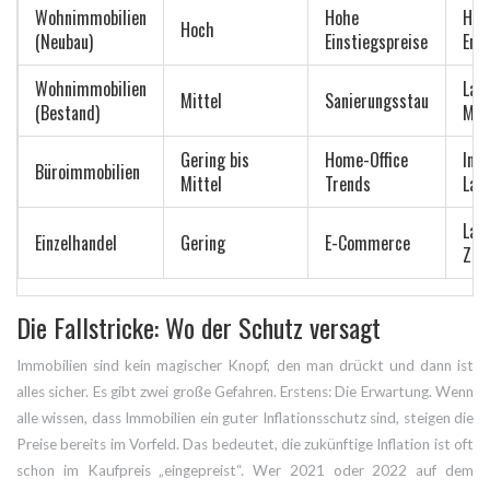
Wohnimmobilien
Hohe
Hoh
Hoch
(Neubau)
Einstiegspreise
Ener
Wohnimmobilien
Lage
Mittel
Sanierungsstau
(Bestand)
Mie
Gering bis
Home-Office
Ind
Büroimmobilien
Mittel
Trends
Lag
Lau
Einzelhandel
Gering
E-Commerce
Zen
Die Fallstricke: Wo der Schutz versagt
Immobilien sind kein magischer Knopf, den man drückt und dann ist
alles sicher. Es gibt zwei große Gefahren. Erstens: Die Erwartung. Wenn
alle wissen, dass Immobilien ein guter Inflationsschutz sind, steigen die
Preise bereits im Vorfeld. Das bedeutet, die zukünftige Inflation ist oft
schon im Kaufpreis „eingepreist“. Wer 2021 oder 2022 auf dem