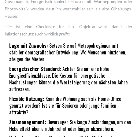
Governance). Energetisch sanierte Häuser mit Wärmepumpen oder
Photovoltaik werden deutlich wertstabiler sein als alte Ölheizungs-
Häuser.
Hier ist eine Checkliste für Ihre Objektauswahl, damit der
Inflationsschutz auch wirklich greift:
Lage mit Zuwachs:
Setzen Sie auf Metropolregionen mit
stabiler demografischer Entwicklung. Wo Menschen hinziehen,
steigen die Mieten.
Energetischer Standard:
Achten Sie auf eine hohe
Energieeffizienzklasse. Die Kosten für energetische
Nachrüstungen können die Wertsteigerung der nächsten Jahre
auffressen.
Flexible Nutzung:
Kann die Wohnung auch als Home-Office
genutzt werden? Ist sie für Senioren oder junge Familien
attraktiv?
Zinsmanagement:
Bevorzugen Sie lange Zinsbindungen, um den
Hebeleffekt über ein Jahrzehnt oder länger abzusichern.