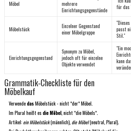
"Ich ka
Möbel
mehrere
für das
Einrichtungsgegenstände
"Dieses
Einzelner Gegenstand
Möbelstück
passt n
einer Möbelgruppe
Stil."
"Ein mo
Synonym zu Möbel,
Einrich
Einrichtungsgegenstand
jedoch oft für einzelne
kann da
Objekte verwendet
verände
Grammatik‑Checkliste für den
Möbelkauf
Verwende
das
Möbelstück - nicht *der* Möbel.
Im Plural heißt es
die Möbel
, nicht *die Möbels*.
Artikel:
ein Möbelstück
(männlich),
die Möbel
(neutral, Plural).