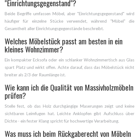
"Einrichtungsgegenstand"?
Beide Begriffe umfassen Möbel, aber "Einrichtungsgegenstand" wird
häufiger für einzelne Stücke verwendet, während "Möbel" die
Gesamtheit aller Einrichtungsgegenstände beschreibt.
Welches Möbelstück passt am besten in ein
kleines Wohnzimmer?
Ein kompakter Ecksofa oder ein schlanker Wohnzimmertisch aus Glas
spart Platz und wirkt offen. Achte darauf, dass das Möbelstück nicht
breiter als 2/3 der Raumlänge ist.
Wie kann ich die Qualität von Massivholzmöbeln
prüfen?
Stelle fest, ob das Holz durchgängige Maserungen zeigt und keine
sichtbaren Leimfugen hat. Leichte Anklopfen gibt Aufschluss über
Dichte - ein fester Klang spricht für hochwertige Verarbeitung.
Was muss ich beim Rückgaberecht von Möbeln