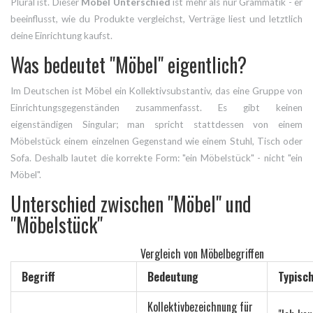
Plural ist. Dieser
Möbel Unterschied
ist mehr als nur Grammatik - er
beeinflusst, wie du Produkte vergleichst, Verträge liest und letztlich
deine Einrichtung kaufst.
Was bedeutet "Möbel" eigentlich?
Im Deutschen ist
Möbel
ein Kollektivsubstantiv, das eine Gruppe von
Einrichtungsgegenständen zusammenfasst
. Es gibt keinen
eigenständigen Singular; man spricht stattdessen von einem
Möbelstück
einem einzelnen Gegenstand wie einem Stuhl, Tisch oder
Sofa
. Deshalb lautet die korrekte Form: "ein Möbelstück" - nicht "ein
Möbel".
Unterschied zwischen "Möbel" und
"Möbelstück"
Vergleich von Möbelbegriffen
Begriff
Bedeutung
Typisc
Kollektivbezeichnung für