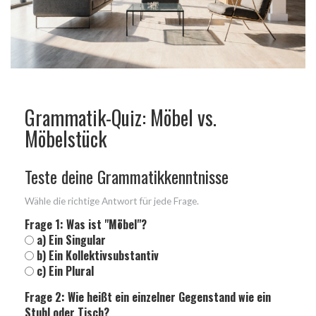
Grammatik-Quiz: Möbel vs.
Möbelstück
Teste deine Grammatikkenntnisse
Wähle die richtige Antwort für jede Frage.
Frage 1: Was ist "Möbel"?
a) Ein Singular
b) Ein Kollektivsubstantiv
c) Ein Plural
Frage 2: Wie heißt ein einzelner Gegenstand wie ein
Stuhl oder Tisch?