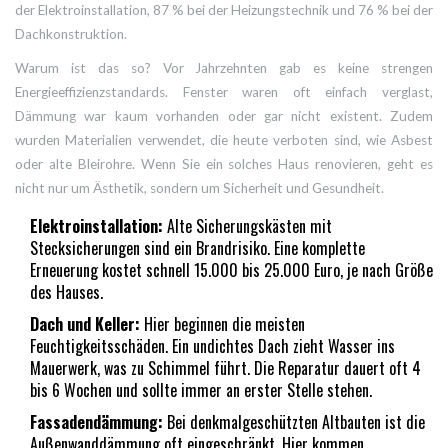
der Elektroinstallation, 87 % bei der Heizungstechnik und 76 % bei der
Dachkonstruktion.
Warum ist das so? Vor Jahrzehnten gab es keine strengen
Energieeffizienzstandards. Fenster waren oft einfach verglast,
Dämmung war kaum vorhanden oder gar nicht existent. Zudem
wurden Materialien verwendet, die heute verboten sind, wie Asbest
oder alte Bleirohre. Wenn Sie ein solches Haus renovieren, geht es
nicht nur um Ästhetik, sondern um Sicherheit und Gesundheit.
Elektroinstallation:
Alte Sicherungskästen mit
Stecksicherungen sind ein Brandrisiko. Eine komplette
Erneuerung kostet schnell 15.000 bis 25.000 Euro, je nach Größe
des Hauses.
Dach und Keller:
Hier beginnen die meisten
Feuchtigkeitsschäden. Ein undichtes Dach zieht Wasser ins
Mauerwerk, was zu Schimmel führt. Die Reparatur dauert oft 4
bis 6 Wochen und sollte immer an erster Stelle stehen.
Fassadendämmung:
Bei denkmalgeschützten Altbauten ist die
Außenwanddämmung oft eingeschränkt. Hier kommen