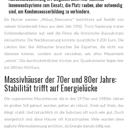
Innenwandsysteme zum Einsatz, die Platz rauben, aber notwendig
sind, um Kondenswasserbildung zu verhindern.
Ein Nutzer namens „Altbau_Renovator“ berichtete auf Reddit von
seinem Gründerzeit-Haus aus dem Jahr 1902. Trotz Sanierung traten
Schimmelprobleme auf, weil die Firma die historische Bausubstanz
missachtete. Die Nachbesserung kostete zusätzliche 9.200 Euro. Die
Lektion hier: Bei Altbauten brauchen Sie Experten, die nicht nur
dämmen können, sondern auch verstehen, wie altes Mauerwerk
„atmet“. Die durchschnittlichen Kosten pro Quadratmeter liegen hier
bei 380 bis 450 Euro.
Massivhäuser der 70er und 80er Jahre:
Stabilität trifft auf Energielücke
Die sogenannten
Massivhäuser
, die in den 1970er und 1980er Jahren
im großen Stil gebaut wurden, gelten als robust. Stein auf Stein, das
klingt stabil. Und tatsächlich ist die Substanz oft noch sehr gut. Doch
energetisch sind diese Häuser oft Katastrophen. Viele wurden ohne
jegliche Wärmedämmung errichtet, da Energie damals billig war.