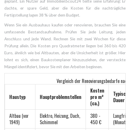
geplant. Ein Nutzer auf ImmobilienScout24 teilte seine Erfahrung: Er
dachte, er spare Geld, aber die Kosten für die nachträgliche
Fertigstellung lagen 38 % über dem Budget.
Wenn Sie ein Ausbauhaus kaufen oder renovieren, brauchen Sie eine
umfassende Bestandsaufnahme. Prüfen Sie jede Leitung, jeden
Anschluss und jede Wand. Rechnen Sie mit zwei Wochen für diese
Prüfung allein. Die Kosten pro Quadratmeter liegen bei 360 bis 420
Euro, ähnlich wie bei Altbauten, aber die Unsicherheit ist größer. Hier
lohnt es sich, einen Baukostenplaner hinzuzuziehen, der versteckte
Mängel identifiziert, bevor Sie mit den Arbeiten beginnen.
Vergleich der Renovierungsbedarfe nach
Kosten
Typisch
Haustyp
Hauptproblemstellen
pro m²
Dauer
(ca.)
Altbau (vor
Elektro, Heizung, Dach,
380 -
Langfrist
1949)
Schimmel
450 €
(Monate)