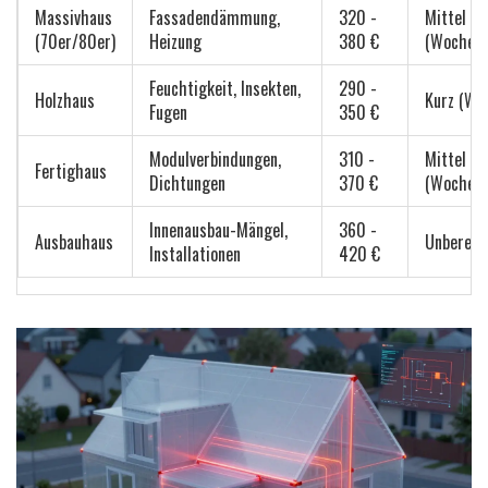
Massivhaus
Fassadendämmung,
320 -
Mittel
(70er/80er)
Heizung
380 €
(Wochen)
Feuchtigkeit, Insekten,
290 -
Holzhaus
Kurz (Wo
Fugen
350 €
Modulverbindungen,
310 -
Mittel
Fertighaus
Dichtungen
370 €
(Wochen)
Innenausbau-Mängel,
360 -
Ausbauhaus
Unberech
Installationen
420 €