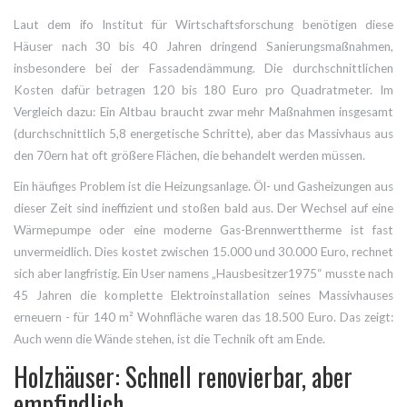
Laut dem ifo Institut für Wirtschaftsforschung benötigen diese
Häuser nach 30 bis 40 Jahren dringend Sanierungsmaßnahmen,
insbesondere bei der Fassadendämmung. Die durchschnittlichen
Kosten dafür betragen 120 bis 180 Euro pro Quadratmeter. Im
Vergleich dazu: Ein Altbau braucht zwar mehr Maßnahmen insgesamt
(durchschnittlich 5,8 energetische Schritte), aber das Massivhaus aus
den 70ern hat oft größere Flächen, die behandelt werden müssen.
Ein häufiges Problem ist die Heizungsanlage. Öl- und Gasheizungen aus
dieser Zeit sind ineffizient und stoßen bald aus. Der Wechsel auf eine
Wärmepumpe oder eine moderne Gas-Brennwerttherme ist fast
unvermeidlich. Dies kostet zwischen 15.000 und 30.000 Euro, rechnet
sich aber langfristig. Ein User namens „Hausbesitzer1975“ musste nach
45 Jahren die komplette Elektroinstallation seines Massivhauses
erneuern - für 140 m² Wohnfläche waren das 18.500 Euro. Das zeigt:
Auch wenn die Wände stehen, ist die Technik oft am Ende.
Holzhäuser: Schnell renovierbar, aber
empfindlich