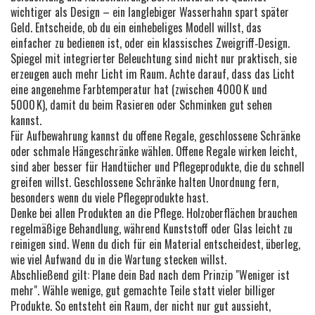
wichtiger als Design – ein langlebiger Wasserhahn spart später
Geld. Entscheide, ob du ein einhebeliges Modell willst, das
einfacher zu bedienen ist, oder ein klassisches Zweigriff‑Design.
Spiegel mit integrierter Beleuchtung sind nicht nur praktisch, sie
erzeugen auch mehr Licht im Raum. Achte darauf, dass das Licht
eine angenehme Farbtemperatur hat (zwischen 4000 K und
5000 K), damit du beim Rasieren oder Schminken gut sehen
kannst.
Für Aufbewahrung kannst du offene Regale, geschlossene Schränke
oder schmale Hängeschränke wählen. Offene Regale wirken leicht,
sind aber besser für Handtücher und Pflegeprodukte, die du schnell
greifen willst. Geschlossene Schränke halten Unordnung fern,
besonders wenn du viele Pflegeprodukte hast.
Denke bei allen Produkten an die Pflege. Holzoberflächen brauchen
regelmäßige Behandlung, während Kunststoff oder Glas leicht zu
reinigen sind. Wenn du dich für ein Material entscheidest, überleg,
wie viel Aufwand du in die Wartung stecken willst.
Abschließend gilt: Plane dein Bad nach dem Prinzip "Weniger ist
mehr". Wähle wenige, gut gemachte Teile statt vieler billiger
Produkte. So entsteht ein Raum, der nicht nur gut aussieht,