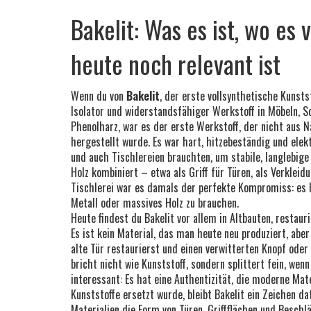
Bakelit: Was es ist, wo e
heute noch relevant ist
Wenn du von
Bakelit
,
der erste vollsynthetische Kunstst
Isolator und widerstandsfähiger Werkstoff in Möbeln, 
Phenolharz
, war es der erste Werkstoff, der nicht aus 
hergestellt wurde. Es war hart, hitzebeständig und elek
und auch Tischlereien brauchten, um stabile, langlebige 
Holz kombiniert – etwa als Griff für Türen, als Verkleid
Tischlerei war es damals der perfekte Kompromiss: es l
Metall oder massives Holz zu brauchen.
Heute findest du Bakelit vor allem in Altbauten, restaur
Es ist kein Material, das man heute neu produziert, aber
alte Tür restaurierst und einen verwitterten Knopf oder 
bricht nicht wie Kunststoff, sondern splittert fein, we
interessant: Es hat eine Authentizität, die moderne Mat
Kunststoffe ersetzt wurde, bleibt Bakelit ein Zeichen d
Materialien die Form von Türen, Griffflächen und Beschl