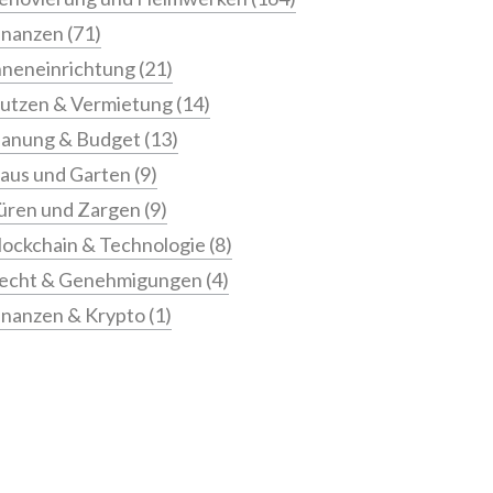
inanzen
(71)
nneneinrichtung
(21)
utzen & Vermietung
(14)
lanung & Budget
(13)
aus und Garten
(9)
üren und Zargen
(9)
lockchain & Technologie
(8)
echt & Genehmigungen
(4)
inanzen & Krypto
(1)