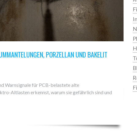
F
I
N
P
H
FUMMANTELUNGEN, PORZELLAN UND BAKELIT
T
B
R
nd Warnsignale für PCB-belastete alte
F
ektro-Altlasten erkennst, warum sie gefährlich sind und