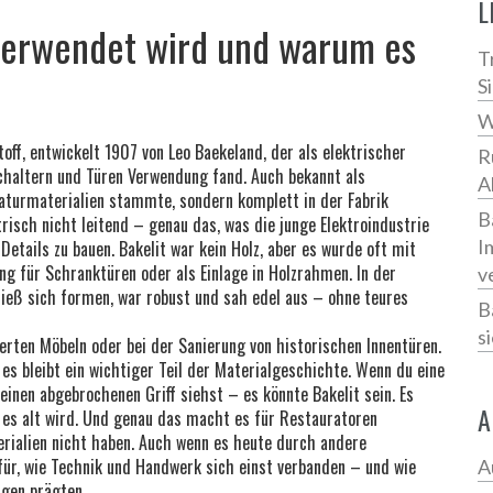
L
s verwendet wird und warum es
T
S
W
off, entwickelt 1907 von Leo Baekeland, der als elektrischer
R
Schaltern und Türen Verwendung fand
. Auch bekannt als
A
Naturmaterialien stammte, sondern komplett in der Fabrik
B
trisch nicht leitend – genau das, was die junge Elektroindustrie
I
Details zu bauen.
Bakelit war kein Holz, aber es wurde oft mit
ung für Schranktüren oder als Einlage in Holzrahmen. In der
v
ieß sich formen, war robust und sah edel aus – ohne teures
B
s
ierten Möbeln oder bei der Sanierung von historischen Innentüren.
 es bleibt ein wichtiger Teil der Materialgeschichte. Wenn du eine
einen abgebrochenen Griff siehst – es könnte Bakelit sein. Es
A
nn es alt wird. Und genau das macht es für Restauratoren
erialien nicht haben. Auch wenn es heute durch andere
afür, wie Technik und Handwerk sich einst verbanden – und wie
A
ägen prägten.