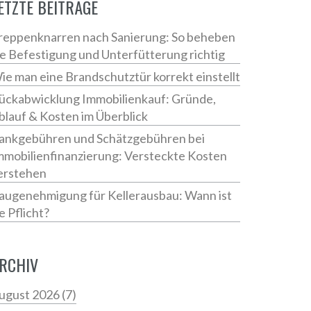
ETZTE BEITRÄGE
reppenknarren nach Sanierung: So beheben
ie Befestigung und Unterfütterung richtig
ie man eine Brandschutztür korrekt einstellt
ückabwicklung Immobilienkauf: Gründe,
blauf & Kosten im Überblick
ankgebühren und Schätzgebühren bei
mmobilienfinanzierung: Versteckte Kosten
erstehen
augenehmigung für Kellerausbau: Wann ist
ie Pflicht?
RCHIV
ugust 2026
(7)