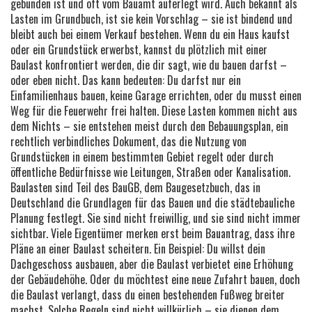
gebunden ist und oft vom Bauamt auferlegt wird
. Auch bekannt als
Lasten im Grundbuch
, ist sie kein Vorschlag – sie ist bindend und
bleibt auch bei einem Verkauf bestehen.
Wenn du ein Haus kaufst
oder ein Grundstück erwerbst, kannst du plötzlich mit einer
Baulast konfrontiert werden, die dir sagt, wie du bauen darfst –
oder eben nicht. Das kann bedeuten: Du darfst nur ein
Einfamilienhaus bauen, keine Garage errichten, oder du musst einen
Weg für die Feuerwehr frei halten. Diese Lasten kommen nicht aus
dem Nichts – sie entstehen meist durch den
Bebauungsplan
,
ein
rechtlich verbindliches Dokument, das die Nutzung von
Grundstücken in einem bestimmten Gebiet regelt
oder durch
öffentliche Bedürfnisse wie Leitungen, Straßen oder Kanalisation.
Baulasten sind Teil des
BauGB
,
dem Baugesetzbuch, das in
Deutschland die Grundlagen für das Bauen und die städtebauliche
Planung festlegt
. Sie sind nicht freiwillig, und sie sind nicht immer
sichtbar. Viele Eigentümer merken erst beim Bauantrag, dass ihre
Pläne an einer Baulast scheitern. Ein Beispiel: Du willst dein
Dachgeschoss ausbauen, aber die Baulast verbietet eine Erhöhung
der Gebäudehöhe. Oder du möchtest eine neue Zufahrt bauen, doch
die Baulast verlangt, dass du einen bestehenden Fußweg breiter
machst. Solche Regeln sind nicht willkürlich – sie dienen dem