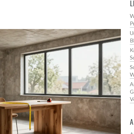
L
W
P
U
B
K
S
S
W
A
G
V
A