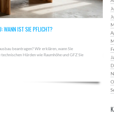
A
J
J
M
 WANN IST SIE PFLICHT?
A
M
ausbau beantragen? Wir erklären, wann Sie
F
 technischen Hürden wie Raumhöhe und GFZ Sie
J
D
N
O
S
K