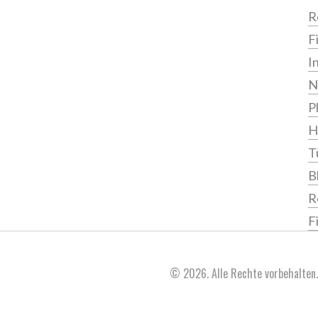
R
F
I
N
P
H
T
B
R
F
© 2026. Alle Rechte vorbehalten.