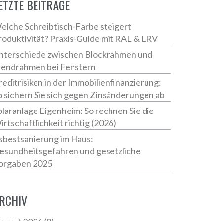
ETZTE BEITRÄGE
elche Schreibtisch-Farbe steigert
roduktivität? Praxis-Guide mit RAL & LRV
nterschiede zwischen Blockrahmen und
lendrahmen bei Fenstern
reditrisiken in der Immobilienfinanzierung:
o sichern Sie sich gegen Zinsänderungen ab
olaranlage Eigenheim: So rechnen Sie die
irtschaftlichkeit richtig (2026)
sbestsanierung im Haus:
esundheitsgefahren und gesetzliche
orgaben 2025
RCHIV