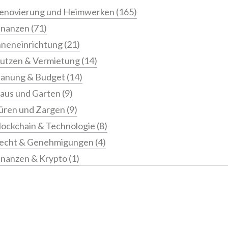
enovierung und Heimwerken
(165)
inanzen
(71)
nneneinrichtung
(21)
utzen & Vermietung
(14)
lanung & Budget
(14)
aus und Garten
(9)
üren und Zargen
(9)
lockchain & Technologie
(8)
echt & Genehmigungen
(4)
inanzen & Krypto
(1)