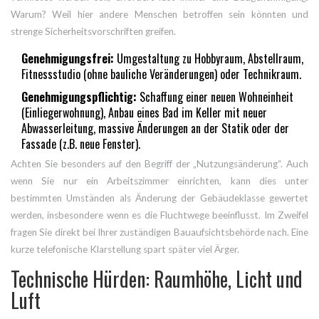
Warum? Weil hier andere Menschen betroffen sein könnten und
strenge Sicherheitsvorschriften greifen.
Genehmigungsfrei:
Umgestaltung zu Hobbyraum, Abstellraum,
Fitnessstudio (ohne bauliche Veränderungen) oder Technikraum.
Genehmigungspflichtig:
Schaffung einer neuen Wohneinheit
(Einliegerwohnung), Anbau eines Bad im Keller mit neuer
Abwasserleitung, massive Änderungen an der Statik oder der
Fassade (z.B. neue Fenster).
Achten Sie besonders auf den Begriff der „Nutzungsänderung“. Auch
wenn Sie nur ein Arbeitszimmer einrichten, kann dies unter
bestimmten Umständen als Änderung der Gebäudeklasse gewertet
werden, insbesondere wenn es die Fluchtwege beeinflusst. Im Zweifel
fragen Sie direkt bei Ihrer zuständigen Bauaufsichtsbehörde nach. Eine
kurze telefonische Klarstellung spart später viel Ärger.
Technische Hürden: Raumhöhe, Licht und
Luft