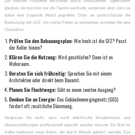
Die meisten Probleme entstehen durch Unwissenheit. Eigentümer
glauben, sie müssten nur die Tapete wechseln, vergessen aber, dass sie
dabei eine tragende Wand angreifen. Oder sie unterschätzen die
Bedeutung der GFZ. Um solche Fehler zu vermeiden, erstellen Sie eine
Checkliste:
Prüfen Sie den Bebauungsplan:
Wie hoch ist die GFZ? Passt
der Keller hinein?
Klären Sie die Nutzung:
Wird geschlafen? Dann ist es
Wohnraum.
Beraten Sie sich frühzeitig:
Sprechen Sie mit einem
Architekten oder direkt beim Bauamt.
Planen Sie Fluchtwege:
Gibt es einen zweiten Ausgang?
Denken Sie an Energie:
Das Gebäudeenergiegesetz (GEG)
fordert oft zusätzliche Dämmung.
Vergessen Sie nicht, dass auch elektrische Installationen und
Abwasserleitungen professionell geprüft werden müssen. Ein Bad im
Keller bedeutet neue Rohre, die durch Wände geführt werden. Das