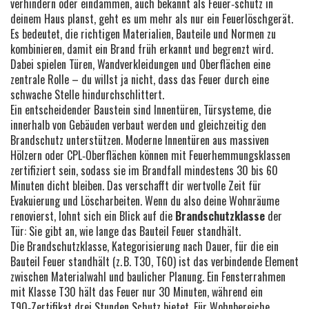
verhindern oder eindämmen
, auch bekannt als
Feuer‑schutz
in
deinem Haus planst, geht es um mehr als nur ein Feuerlöschgerät.
Es bedeutet, die richtigen Materialien, Bauteile und Normen zu
kombinieren, damit ein Brand früh erkannt und begrenzt wird.
Dabei spielen Türen, Wandverkleidungen und Oberflächen eine
zentrale Rolle – du willst ja nicht, dass das Feuer durch eine
schwache Stelle hindurchschlittert.
Ein entscheidender Baustein sind
Innentüren
,
Türsysteme, die
innerhalb von Gebäuden verbaut werden und gleichzeitig den
Brandschutz unterstützen
. Moderne Innentüren aus massiven
Hölzern oder CPL‑Oberflächen können mit Feuerhemmungsklassen
zertifiziert sein, sodass sie im Brandfall mindestens 30 bis 60
Minuten dicht bleiben. Das verschafft dir wertvolle Zeit für
Evakuierung und Löscharbeiten. Wenn du also deine Wohnräume
renovierst, lohnt sich ein Blick auf die
Brandschutzklasse
der
Tür: Sie gibt an, wie lange das Bauteil Feuer standhält.
Die
Brandschutzklasse
,
Kategorisierung nach Dauer, für die ein
Bauteil Feuer standhält (z. B. T30, T60)
ist das verbindende Element
zwischen Materialwahl und baulicher Planung. Ein Fensterrahmen
mit Klasse T30 hält das Feuer nur 30 Minuten, während ein
T90‑Zertifikat drei Stunden Schutz bietet. Für Wohnbereiche