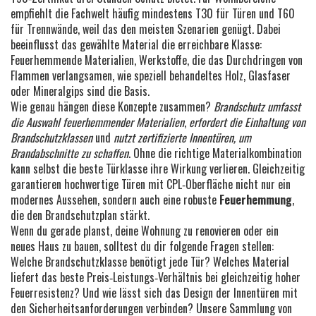
empfiehlt die Fachwelt häufig mindestens T30 für Türen und T60
für Trennwände, weil das den meisten Szenarien genügt. Dabei
beeinflusst das gewählte Material die erreichbare Klasse:
Feuerhemmende Materialien
,
Werkstoffe, die das Durchdringen von
Flammen verlangsamen, wie speziell behandeltes Holz, Glasfaser
oder Mineralgips
sind die Basis.
Wie genau hängen diese Konzepte zusammen?
Brandschutz umfasst
die Auswahl feuerhemmender Materialien
,
erfordert die Einhaltung von
Brandschutzklassen
und
nutzt zertifizierte Innentüren, um
Brandabschnitte zu schaffen
. Ohne die richtige Materialkombination
kann selbst die beste Türklasse ihre Wirkung verlieren. Gleichzeitig
garantieren hochwertige Türen mit CPL‑Oberfläche nicht nur ein
modernes Aussehen, sondern auch eine robuste
Feuer­hemmung
,
die den Brandschutzplan stärkt.
Wenn du gerade planst, deine Wohnung zu renovieren oder ein
neues Haus zu bauen, solltest du dir folgende Fragen stellen:
Welche Brandschutzklasse benötigt jede Tür? Welches Material
liefert das beste Preis‑Leistungs‑Verhältnis bei gleichzeitig hoher
Feuerresistenz? Und wie lässt sich das Design der Innentüren mit
den Sicherheitsanforderungen verbinden? Unsere Sammlung von