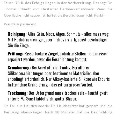
Falsch.
70 % des Erfolgs liegen in der Vorbereitung.
Das sagt Dr.
Thomas Schmitt vom Deutschen Dachdeckerhandwerk. Wenn die
Oberfläche nicht sauber ist, haftet die Beschichtung nicht. Punkt.
Was muss passieren?
Reinigung:
Alles Grün, Moos, Algen, Schmutz - alles muss weg.
Mit Hochdruckreiniger, aber nicht zu stark, sonst beschädigen
Sie die Ziegel.
Prüfung:
Risse, lockere Ziegel, undichte Stellen - die müssen
repariert werden, bevor die Beschichtung kommt.
Grundierung:
Bei Acryl oft nicht nötig. Bei älteren
Silikonbeschichtungen oder bestimmten Materialien aber
unbedingt erforderlich. Nur Alkoxy-basierte Silikone wie Enduris
haften ohne Grundierung - das ist ein großer Vorteil.
Trocknung:
Der Untergrund muss trocken sein - Feuchtigkeit
unter 5 %. Sonst bildet sich später Blasen.
Ein Fall aus Hausfreunde.de: Ein Hausbesitzer hat gespart und die
Reinigung übersprungen. Nach 18 Monaten hat die Beschichtung