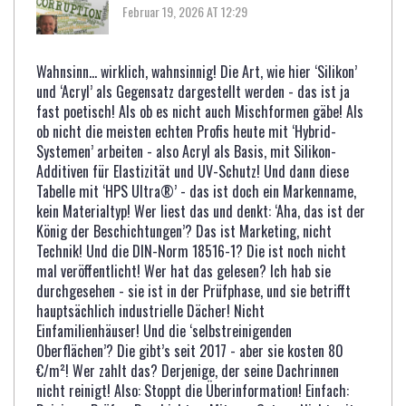
Februar 19, 2026 AT 12:29
Wahnsinn… wirklich, wahnsinnig! Die Art, wie hier ‘Silikon’
und ‘Acryl’ als Gegensatz dargestellt werden - das ist ja
fast poetisch! Als ob es nicht auch Mischformen gäbe! Als
ob nicht die meisten echten Profis heute mit ‘Hybrid-
Systemen’ arbeiten - also Acryl als Basis, mit Silikon-
Additiven für Elastizität und UV-Schutz! Und dann diese
Tabelle mit ‘HPS Ultra®’ - das ist doch ein Markenname,
kein Materialtyp! Wer liest das und denkt: ‘Aha, das ist der
König der Beschichtungen’? Das ist Marketing, nicht
Technik! Und die DIN-Norm 18516-1? Die ist noch nicht
mal veröffentlicht! Wer hat das gelesen? Ich hab sie
durchgesehen - sie ist in der Prüfphase, und sie betrifft
hauptsächlich industrielle Dächer! Nicht
Einfamilienhäuser! Und die ‘selbstreinigenden
Oberflächen’? Die gibt’s seit 2017 - aber sie kosten 80
€/m²! Wer zahlt das? Derjenige, der seine Dachrinnen
nicht reinigt! Also: Stoppt die Überinformation! Einfach: