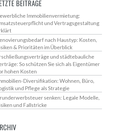
ETZTE BEITRÄGE
ewerbliche Immobilienvermietung:
msatzsteuerpflicht und Vertragsgestaltung
rklärt
enovierungsbedarf nach Haustyp: Kosten,
isiken & Prioritäten im Überblick
rschließungsverträge und städtebauliche
erträge: So schützen Sie sich als Eigentümer
or hohen Kosten
mmobilien-Diversifikation: Wohnen, Büro,
ogistik und Pflege als Strategie
runderwerbsteuer senken: Legale Modelle,
isiken und Fallstricke
RCHIV