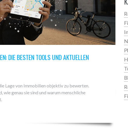
K
R
F
I
N
P
EN: DIE BESTEN TOOLS UND AKTUELLEN
H
T
B
die Lage von Immobilien objektiv zu bewerten.
R
nd, wie genau sie sind und warum menschliche
F
.