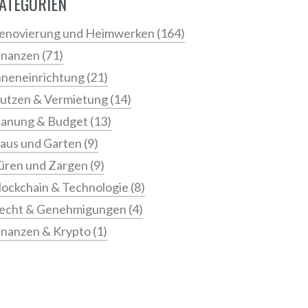
ATEGORIEN
enovierung und Heimwerken
(164)
inanzen
(71)
nneneinrichtung
(21)
utzen & Vermietung
(14)
lanung & Budget
(13)
aus und Garten
(9)
üren und Zargen
(9)
lockchain & Technologie
(8)
echt & Genehmigungen
(4)
inanzen & Krypto
(1)