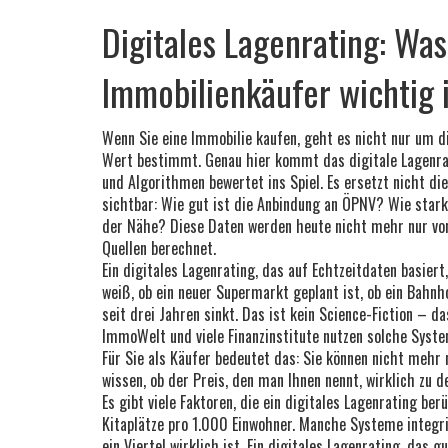
Digitales Lagenrating: Was
Immobilienkäufer wichtig i
Wenn Sie eine Immobilie kaufen, geht es nicht nur um 
Wert bestimmt
. Genau hier kommt das
digitale Lagenr
und Algorithmen bewertet
ins Spiel. Es ersetzt nicht d
sichtbar: Wie gut ist die Anbindung an ÖPNV? Wie stark
der Nähe? Diese Daten werden heute nicht mehr nur vo
Quellen berechnet.
Ein
digitales Lagenrating
,
das auf Echtzeitdaten basiert,
weiß, ob ein neuer Supermarkt geplant ist, ob ein Bahnh
seit drei Jahren sinkt. Das ist kein Science-Fiction – 
ImmoWelt und viele Finanzinstitute nutzen solche Syste
Für Sie als Käufer bedeutet das: Sie können nicht mehr
wissen, ob der Preis, den man Ihnen nennt, wirklich zu 
Es gibt viele Faktoren, die ein digitales Lagenrating be
Kitaplätze pro 1.000 Einwohner. Manche Systeme integri
ein Viertel wirklich ist. Ein
digitales Lagenrating
,
das gu