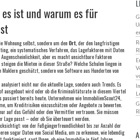
L
 es ist und warum es für
G
st
U
e
R
die Wohnung selbst, sondern um den
Ort
,
der den langfristigen
ating
,
ein systematisches Verfahren, das Lagefaktoren mit Daten
R
ie Augenscheinlichkeit, aber es macht unsichtbare Faktoren
E
 steigen die Mieten in dieser Straße? Welche Schulen liegen in
V
n Maklern geschätzt, sondern von Software aus Hunderten von
v
 analysiert nicht nur die aktuelle Lage, sondern auch Trends
. Es
I
of ausgebaut wird oder ob die Kriminalitätsrate in diesem Viertel
L
das passiert bereits heute. Unternehmen wie ImmobilienScout24,
G
me, um Kreditrisiken einzuschätzen oder Angebote zu bewerten.
R
 nur auf das Gefühl oder den Vermittler vertrauen. Sie müssen
der Lage passt – oder ob Sie überteuert werden.
rücksichtigt: von der Fußgängerfreundlichkeit bis zur Anzahl der
eren sogar Daten von Social Media, um zu erkennen, wie lebendig
A
t funktioniert, sagt Ihnen, ob eine Immobilie in fünf Jahren