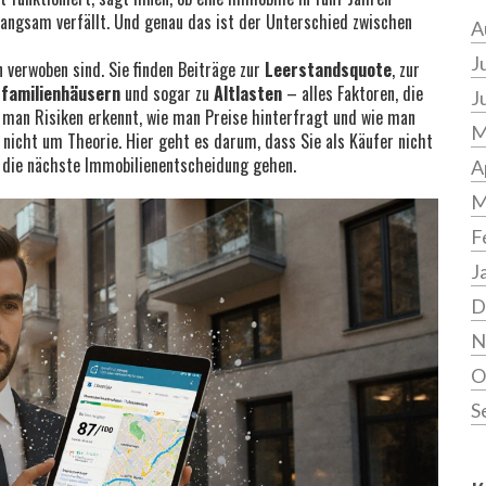
 langsam verfällt
. Und genau das ist der Unterschied zwischen
A
J
n verwoben sind. Sie finden Beiträge zur
Leerstandsquote
, zur
familienhäusern
und sogar zu
Altlasten
– alles Faktoren, die
J
ie man Risiken erkennt, wie man Preise hinterfragt und wie man
M
 nicht um Theorie. Hier geht es darum, dass Sie als Käufer nicht
 die nächste Immobilienentscheidung gehen.
A
M
F
J
D
N
O
S