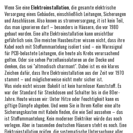
Wenn Sie eine
Elektroinstallation
,
die gesamte elektrische
Versorgung eines Gebäudes, einschließlich Leitungen, Sicherungen
und Anschlüssen
. Also known as
stromversorgung
, it ist kein Teil,
das man ignorieren darf – besonders in Häusern, die vor 1980
gebaut wurden.
Eine alte Elektroinstallation kann unsichtbar
gefährlich sein. Die meisten Hausbesitzer wissen nicht, dass ihre
Kabel noch mit Stoffummantelung isoliert sind – ein Warnsignal
für PCB-belastete Leitungen, die heute als Krebs verursachend
gelten. Oder sie sehen Porzellanisolatoren an der Decke und
denken, das sei "altmodisch charmant". Dabei ist es ein klares
Zeichen dafür, dass Ihre Elektroinstallation aus der Zeit vor 1970
stammt – und möglicherweise nicht mehr sicher ist.
Was viele nicht wissen: Bakelit ist kein harmloser Kunststoff. Es
war der Standard für Steckdosen und Schalter bis in die 80er-
Jahre. Heute wissen wir: Unter Hitze oder Feuchtigkeit kann es
giftige Dämpfe abgeben. Und wenn Sie in Ihrem Keller eine alte
Sicherungskasten mit Kabeln finden, die wie Seil aussehen – das
ist Stoffummantelung. Kein moderner Elektriker würde das noch
verlegen. Aber in tausenden deutschen Häusern steht es noch. Eine
Elektroinstallation prüfen
,
die systematische Untersuchung aller