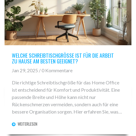
WELCHE SCHREIBTISCHGRÖSSE IST FÜR DIE ARBEIT Z
U HAUSE AM BESTEN GEEIGNET?
Jan 29, 2025 / 0 Kommentare
Die richtige Schreibtischgröße für das Home Office
ist entscheidend für Komfort und Produktivität. Eine
passende Breite und Höhe kann nicht nur
Rückenschmerzen vermeiden, sondern auch für eine
bessere Organisation sorgen. Hier erfahren Sie, was
Sie bei der Auswahl eines Schreibtisches beachten
WEITERLESEN
sollten, und bekommen praktische Tipps sowie
Empfehlungen. Entdecken Sie, welche Größen für